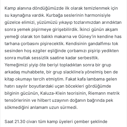
Kamp alanına döndüğümüzde ilk olarak temizlenmek için
su kaynağına vardık. Kurbağa seslerinin harmonisiyle
güzelce elimizi, yüzümüzü yıkayıp tozlarımızdan arındıktan
sonra yemek pişirmeye girişebilirdik. İkinci günün akşam
yemeği olarak ton balıklı makarna ve Güney’in kendine has
tarhana çorbasını pişirecektik. Kendisinin gandalfımsı tok
sesinden hoş ezgiler eşliğinde çorbamızı pişirip yedikten
sonra mutlak sessizlik saatine kadar serbesttik.
Yemeğimizi yiyip öte beriyi topladıktan sonra bir grup
arkadaş muhabbete, bir grup slackline’a yönelmiş ben de
kitap okumayı tercih etmiştim. Fakat kafa lambama gelen
hatırı sayılır boyutlardaki uçan böcekleri gördüğümde
bilginin gücünün, Kaluza-Klein teorisinin, Riemann metrik
tensörlerinin ve hilbert uzayının doğanın bağrında pek
sökmediğini anlamam uzun sürmedi.
Saat 21.30 civarı tüm kamp üyeleri çember şeklinde