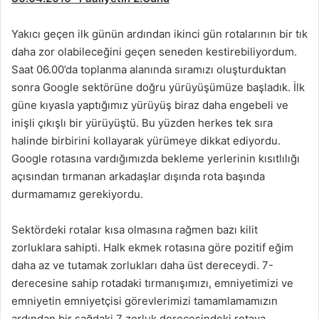
Yakıcı geçen ilk günün ardından ikinci gün rotalarının bir tık
daha zor olabileceğini geçen seneden kestirebiliyordum.
Saat 06.00’da toplanma alanında sıramızı oluşturduktan
sonra Google sektörüne doğru yürüyüşümüze başladık. İlk
güne kıyasla yaptığımız yürüyüş biraz daha engebeli ve
inişli çıkışlı bir yürüyüştü. Bu yüzden herkes tek sıra
halinde birbirini kollayarak yürümeye dikkat ediyordu.
Google rotasına vardığımızda bekleme yerlerinin kısıtlılığı
açısından tırmanan arkadaşlar dışında rota başında
durmamamız gerekiyordu.
Sektördeki rotalar kısa olmasına rağmen bazı kilit
zorluklara sahipti. Halk ekmek rotasına göre pozitif eğim
daha az ve tutamak zorlukları daha üst dereceydi. 7-
derecesine sahip rotadaki tırmanışımızı, emniyetimizi ve
emniyetin emniyetçisi görevlerimizi tamamlamamızın
ardından bir sağdaki 7 zorluk derecesindeki rotaya