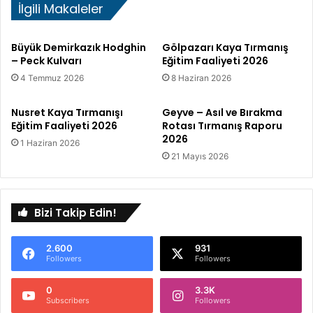
g
İlgili Makaleler
y
o
a
n
T
Büyük Demirkazık Hodghin
Gölpazarı Kaya Tırmanış
a
ı
– Peck Kulvarı
Eğitim Faaliyeti 2026
l
r
4 Temmuz 2026
8 Haziran 2026
(
m
R
a
a
n
Nusret Kaya Tırmanışı
Geyve – Asıl ve Bırakma
m
ı
Eğitim Faaliyeti 2026
Rotası Tırmanış Raporu
p
2026
ş
1 Haziran 2026
a
ı
21 Mayıs 2026
)
E
T
ğ
ı
i
r
Bizi Takip Edin!
t
m
i
a
m
2.600
931
n
F
Followers
Followers
ı
a
ş
a
0
3.3K
R
l
Subscribers
Followers