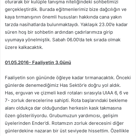
oturarak bir kulüple tanışma niteliğindeki sohbetimizi
gerçekleştirdik. Burada eğitmenlerimiz bize dağcılığın ve
kaya tırmanışının önemli hususları hakkında cana yakın
tarzda nasihatlarda bulunmaktaydı. Yaklaşık 23.00’e kadar
süren hoş bir sohbetin ardından çadırlarımıza girip
uyumaya yönelmiştik. Sabah 06.00’da tek sırada olmak
üzere kalkacaktık.
01.05.2016- Faaliyetin 3.Günü
Faaliyetin son gününde öğleye kadar tırmanacaktık. Önceki
günlerde denemediğimiz Has Sektör’e doğru yol aldık.
Has, erguvan ve çizmeli kedi rotaları sırasıyla UIAA 6, 6 ve
7- zorluk derecelerine sahipti. Rota başlarındaki bekleme
alanı oldukça dar olduğundan herkesin kask takmasına
özen gösteriliyordu. Grubumuzun yardımcısı, gelişim
üyelerinden Ender’di. Rotamızın zorluk derecesini diğer
günlerdekine nazaran bir üst seviyede hissettim. Özellikle