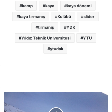
kamp
kaya
kaya dönemi
kaya tırmanış
Kulübü
slider
tırmanış
YDK
Yıldız Teknik Üniversitesi
YTÜ
ytudak
K
e
ş
i