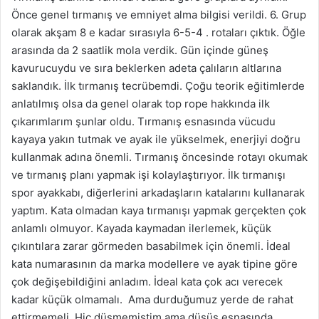
Önce genel tırmanış ve emniyet alma bilgisi verildi. 6. Grup
olarak akşam 8 e kadar sırasıyla 6-5-4 . rotaları çıktık. Öğle
arasında da 2 saatlik mola verdik. Gün içinde güneş
kavurucuydu ve sıra beklerken adeta çalıların altlarına
saklandık. İlk tırmanış tecrübemdi. Çoğu teorik eğitimlerde
anlatılmış olsa da genel olarak top rope hakkında ilk
çıkarımlarım şunlar oldu. Tırmanış esnasında vücudu
kayaya yakın tutmak ve ayak ile yükselmek, enerjiyi doğru
kullanmak adına önemli. Tırmanış öncesinde rotayı okumak
ve tırmanış planı yapmak işi kolaylaştırıyor. İlk tırmanışı
spor ayakkabı, diğerlerini arkadaşların katalarını kullanarak
yaptım. Kata olmadan kaya tırmanışı yapmak gerçekten çok
anlamlı olmuyor. Kayada kaymadan ilerlemek, küçük
çıkıntılara zarar görmeden basabilmek için önemli. İdeal
kata numarasının da marka modellere ve ayak tipine göre
çok değişebildiğini anladım. İdeal kata çok acı verecek
kadar küçük olmamalı. Ama durduğumuz yerde de rahat
ettirmemeli. Hiç düşmemiştim ama düşüş esnasında