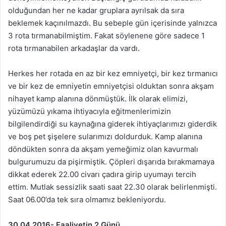
olduğundan her ne kadar gruplara ayrılsak da sıra
beklemek kaçınılmazdı. Bu sebeple gün içerisinde yalnızca
3 rota tırmanabilmiştim. Fakat söylenene göre sadece 1
rota tırmanabilen arkadaşlar da vardı.
Herkes her rotada en az bir kez emniyetçi, bir kez tırmanıcı
ve bir kez de emniyetin emniyetçisi olduktan sonra akşam
nihayet kamp alanına dönmüştük. İlk olarak elimizi,
yüzümüzü yıkama ihtiyacıyla eğitmenlerimizin
bilgilendirdiği su kaynağına giderek ihtiyaçlarımızı giderdik
ve boş pet şişelere sularımızı doldurduk. Kamp alanına
döndükten sonra da akşam yemeğimiz olan kavurmalı
bulgurumuzu da pişirmiştik. Çöpleri dışarıda bırakmamaya
dikkat ederek 22.00 civarı çadıra girip uyumayı tercih
ettim. Mutlak sessizlik saati saat 22.30 olarak belirlenmişti.
Saat 06.00’da tek sıra olmamız bekleniyordu.
30.04.2016- Faaliyetin 2.Günü