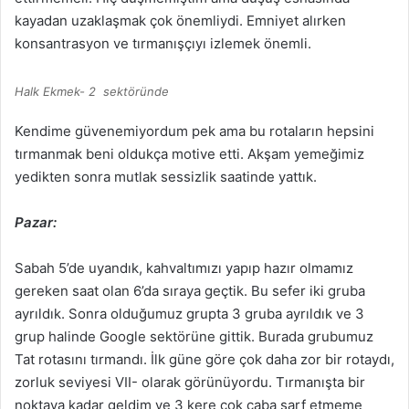
kayadan uzaklaşmak çok önemliydi. Emniyet alırken
konsantrasyon ve tırmanışçıyı izlemek önemli.
Halk Ekmek- 2 sektöründe
Kendime güvenemiyordum pek ama bu rotaların hepsini
tırmanmak beni oldukça motive etti. Akşam yemeğimiz
yedikten sonra mutlak sessizlik saatinde yattık.
Pazar:
Sabah 5’de uyandık, kahvaltımızı yapıp hazır olmamız
gereken saat olan 6’da sıraya geçtik. Bu sefer iki gruba
ayrıldık. Sonra olduğumuz grupta 3 gruba ayrıldık ve 3
grup halinde Google sektörüne gittik. Burada grubumuz
Tat rotasını tırmandı. İlk güne göre çok daha zor bir rotaydı,
zorluk seviyesi VII- olarak görünüyordu. Tırmanışta bir
noktaya kadar geldim ve 3 kere çok çaba sarf etmeme