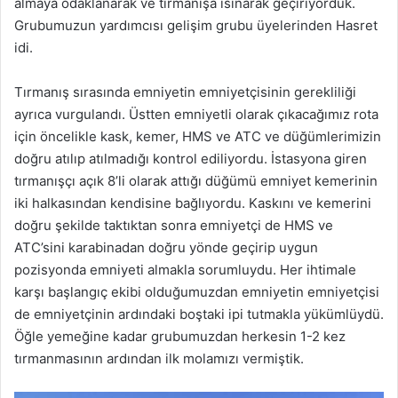
almaya odaklanarak ve tırmanışa ısınarak geçiriyorduk.
Grubumuzun yardımcısı gelişim grubu üyelerinden Hasret
idi.
Tırmanış sırasında emniyetin emniyetçisinin gerekliliği
ayrıca vurgulandı. Üstten emniyetli olarak çıkacağımız rota
için öncelikle kask, kemer, HMS ve ATC ve düğümlerimizin
doğru atılıp atılmadığı kontrol ediliyordu. İstasyona giren
tırmanışçı açık 8’li olarak attığı düğümü emniyet kemerinin
iki halkasından kendisine bağlıyordu. Kaskını ve kemerini
doğru şekilde taktıktan sonra emniyetçi de HMS ve
ATC’sini karabinadan doğru yönde geçirip uygun
pozisyonda emniyeti almakla sorumluydu. Her ihtimale
karşı başlangıç ekibi olduğumuzdan emniyetin emniyetçisi
de emniyetçinin ardındaki boştaki ipi tutmakla yükümlüydü.
Öğle yemeğine kadar grubumuzdan herkesin 1-2 kez
tırmanmasının ardından ilk molamızı vermiştik.