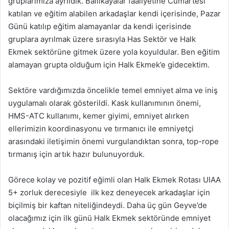
gruplarımıza ayrıldık. Ballıkayalar faaliyetine Cumartesi
katılan ve eğitim alabilen arkadaşlar kendi içerisinde, Pazar
Günü katılıp eğitim alamayanlar da kendi içerisinde
gruplara ayrılmak üzere sırasıyla Has Sektör ve Halk
Ekmek sektörüne gitmek üzere yola koyuldular. Ben eğitim
alamayan grupta olduğum için Halk Ekmek’e gidecektim.
Sektöre vardığımızda öncelikle temel emniyet alma ve iniş
uygulamalı olarak gösterildi. Kask kullanımının önemi,
HMS-ATC kullanımı, kemer giyimi, emniyet alırken
ellerimizin koordinasyonu ve tırmanıcı ile emniyetçi
arasındaki iletişimin önemi vurgulandıktan sonra, top-rope
tırmanış için artık hazır bulunuyorduk.
Görece kolay ve pozitif eğimli olan Halk Ekmek Rotası UIAA
5+ zorluk derecesiyle ilk kez deneyecek arkadaşlar için
biçilmiş bir kaftan niteliğindeydi. Daha üç gün Geyve’de
olacağımız için ilk günü Halk Ekmek sektöründe emniyet