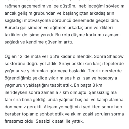
rağmen geçemedim ve ipe düştüm. İnebileceğimi söyledim
ancak gelişim grubundan ve başlangıçtan arkadaşların
sağladığı motivasyonla dördüncü denemede geçebildim.
Burada gelişimden ve eğitmen arkadaşların verdikleri
taktikler de işime yaradı. Bu rota düşme korkumu aşmamı
sağladı ve kendime güvenim arttı.
Öğlen 12 ‘de mola verip 3’e kadar dinlendik. Sonra Shadow
sektörüne doğru yol aldık. Sırayı beklerken karşı tepelerde
yağmur ve yıldırımları görmeye başladık. Teorik derslerde
öğrendiğimiz şekilde yıldırım ses hızı- saniye hesabıyla
yağmurun yaklaştığını tespit ettik. En başta 8 km
ilerideyken sonra zamanla 7 km olmuştu. Şanssızlığıma
tam sıra bana geldiği anda yağmur başladı ve kamp alanına
dönmemiz gerekti. Akşam yemeğimizi yedikten sonra hep
beraber toplanıp sohbet ettik ve aklımızdaki soruları sorma
fırsatımız oldu. Sessizlik saati ile yattık.