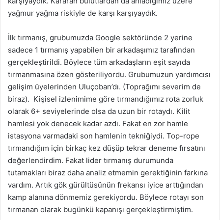
karşıyaydık. Kararan bulutlardan da anladığımız üzere
yağmur yağma riskiyle de karşı karşıyaydık.
İlk tırmanış, grubumuzda Google sektöründe 2 yerine
sadece 1 tırmanış yapabilen bir arkadaşımız tarafından
gerçekleştirildi. Böylece tüm arkadaşların eşit sayıda
tırmanmasına özen gösteriliyordu. Grubumuzun yardımcısı
gelişim üyelerinden Uluçoban’dı. (Toprağımı severim de
biraz). Kişisel izlenimime göre tırmandığımız rota zorluk
olarak 6+ seviyelerinde olsa da uzun bir rotaydı. Kilit
hamlesi yok denecek kadar azdı. Fakat en zor hamle
istasyona varmadaki son hamlenin tekniğiydi. Top-rope
tırmandığım için birkaç kez düşüp tekrar deneme fırsatını
değerlendirdim. Fakat lider tırmanış durumunda
tutamakları biraz daha analiz etmemin gerektiğinin farkına
vardım. Artık gök gürültüsünün frekansı iyice arttığından
kamp alanına dönmemiz gerekiyordu. Böylece rotayı son
tırmanan olarak bugünkü kapanışı gerçekleştirmiştim.