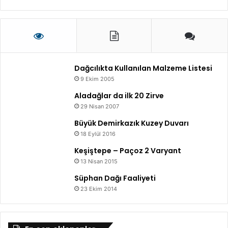
a
i
p
y
o
e
r
t
l
i
a
r
Dağcılıkta Kullanılan Malzeme Listesi
ı
9 Ekim 2005
Aladağlar da ilk 20 Zirve
29 Nisan 2007
Büyük Demirkazık Kuzey Duvarı
18 Eylül 2016
Keşiştepe – Paçoz 2 Varyant
13 Nisan 2015
Süphan Dağı Faaliyeti
23 Ekim 2014