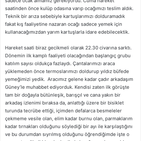
sadece ocak almamız gerekiyordu. Cuma hareket
saatinden önce kulüp odasına varıp ocağımızı teslim aldık.
Teknik bir arıza sebebiyle kartuşlarımızı dolduramadık
fakat kış faaliyetine nazaran ocağı sadece yemek için
kullanacağımızdan yarım kartuşlarla idare edebilecektik.
Hareket saati biraz gecikmeli olarak 22.30 civarına sarktı.
Dönemin ilk kamplı faaliyeti olacağından başlangıç grubu
katılım sayısı oldukça fazlaydı. Çantalarımızı araca
yüklemeden önce termoslarımızı doldurup yıldız büfede
yemeğimizi yedik. Aracımız gelene kadar çadır arkadaşım
Güney’le muhabbet ediyorduk. Kendisi zaten ilk görüşte
tam bir doğayla bütünleşik, barışçıl ve cana yakın bir
arkadaş izlenimi bıraksa da, anlattığı üzere bir bisiklet
turunda tecrübe ettiği, içimden defalarca besmeleler
çekmeme vesile olan, elim kadar burnu olan, parmaklarım
kadar tırnakları olduğunu söylediği bir ayı ile karşılaştığını
ve bu durumdan sıyrılmış olduğunu öğrendiğimde işte o