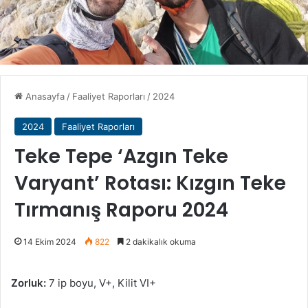
Anasayfa
/
Faaliyet Raporları
/
2024
2024
Faaliyet Raporları
Teke Tepe ‘Azgın Teke
Varyant’ Rotası: Kızgın Teke
Tırmanış Raporu 2024
14 Ekim 2024
822
2 dakikalık okuma
Zorluk:
7 ip boyu, V+, Kilit VI+