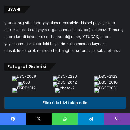
UYARI
ytudak.org sitesinde yayınlanan makaleler kişisel paylaşımlara
açıktır ancak ticari yayın organlarında izinsiz çoğaltılamaz. Tırmanış
sporu kendi içinde riskler barındırdığından, YTÜDAK, sitede
yayınlanan makalelerdeki bilgilerin kullanımından kaynaklı
oluşabilecek problemlerde herhangi bir sorumluluk kabul etmez.
Fotograf Galerisi
Flickr'da bizi takip edin
Facebook
X
WhatsApp
Telegram
Viber
© Copyright 2026, All Rights Reserved | Ytudak.org