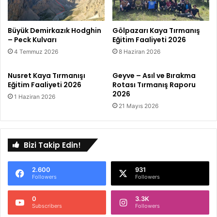
Büyük Demirkazık Hodghin
Gölpazarı Kaya Tırmanış
– Peck Kulvarı
Eğitim Faaliyeti 2026
4 Temmuz 2026
8 Haziran 2026
Nusret Kaya Tırmanışı
Geyve – Asıl ve Bırakma
Eğitim Faaliyeti 2026
Rotası Tırmanış Raporu
2026
1 Haziran 2026
21 Mayıs 2026
Bizi Takip Edin!
2.600
931
Followers
Followers
0
3.3K
Subscribers
Followers