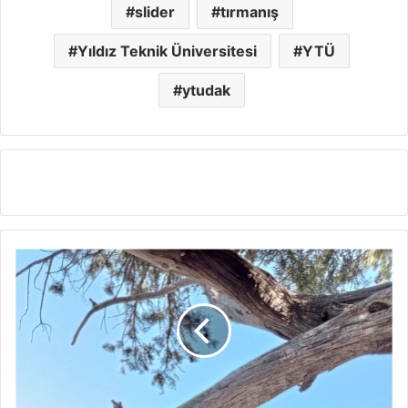
slider
tırmanış
Yıldız Teknik Üniversitesi
YTÜ
ytudak
Sivridağ
“Peynir
Dilimi”
ve
“Gladyo”
Rotası