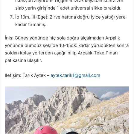
istasyon alıyorum. Üçgen mızrak kayadan sonra zor
slab yerin girişinde 1 adet universal sikke bırakıldı.
İp 10m. III (Ege): Zirve hattına doğru iyice yattığı yere
kadar tırmanış.
İniş: Güney yönünde hiç sola doğru alçalmadan Arpalık
yönünde dümdüz şekilde 10-15dk. kadar yürüdükten sonra
soldan kolay yerlerden aşağı inilip Arpalık-Teke Pınarı
patikasına ulaşılır.
İletişim: Tarık Aytek –
aytek.tarik1@gmail.com