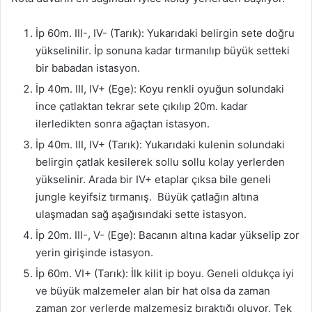
İp 60m. III-, IV- (Tarık): Yukarıdaki belirgin sete doğru
yükselinilir. İp sonuna kadar tırmanılıp büyük setteki
bir babadan istasyon.
İp 40m. III, IV+ (Ege): Koyu renkli oyuğun solundaki
ince çatlaktan tekrar sete çıkılıp 20m. kadar
ilerledikten sonra ağaçtan istasyon.
İp 40m. III, IV+ (Tarık): Yukarıdaki kulenin solundaki
belirgin çatlak kesilerek sollu sollu kolay yerlerden
yükselinir. Arada bir IV+ etaplar çıksa bile geneli
jungle keyifsiz tırmanış. Büyük çatlağın altına
ulaşmadan sağ aşağısındaki sette istasyon.
İp 20m. III-, V- (Ege): Bacanın altına kadar yükselip zor
yerin girişinde istasyon.
İp 60m. VI+ (Tarık): İlk kilit ip boyu. Geneli oldukça iyi
ve büyük malzemeler alan bir hat olsa da zaman
zaman zor yerlerde malzemesiz bıraktığı oluyor. Tek