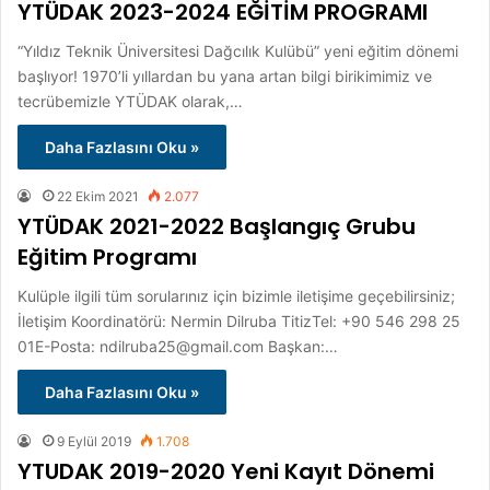
YTÜDAK 2023-2024 EĞİTİM PROGRAMI
“Yıldız Teknik Üniversitesi Dağcılık Kulübü” yeni eğitim dönemi
başlıyor! 1970’li yıllardan bu yana artan bilgi birikimimiz ve
tecrübemizle YTÜDAK olarak,…
Daha Fazlasını Oku »
22 Ekim 2021
2.077
YTÜDAK 2021-2022 Başlangıç Grubu
Eğitim Programı
Kulüple ilgili tüm sorularınız için bizimle iletişime geçebilirsiniz;
İletişim Koordinatörü: Nermin Dilruba TitizTel: +90 546 298 25
01E-Posta: ndilruba25@gmail.com Başkan:…
Daha Fazlasını Oku »
9 Eylül 2019
1.708
YTUDAK 2019-2020 Yeni Kayıt Dönemi