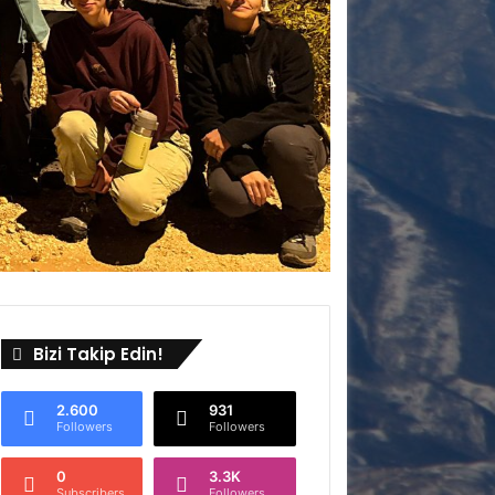
Bizi Takip Edin!
2.600
931
Followers
Followers
0
3.3K
Subscribers
Followers