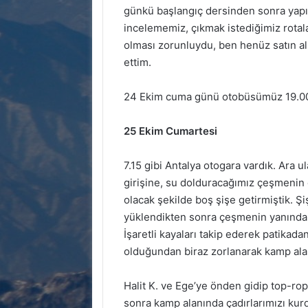
günkü başlangıç dersinden sonra yapıp 
incelememiz, çıkmak istediğimiz rota
olması zorunluydu, ben henüz satın al
ettim.
24 Ekim cuma günü otobüsümüz 19.00’d
25 Ekim Cumartesi
7.15 gibi Antalya otogara vardık. Ara u
girişine, su dolduracağımız çeşmenin o
olacak şekilde boş şişe getirmiştik. 
yüklendikten sonra çeşmenin yanındak
İşaretli kayaları takip ederek patikadan
olduğundan biraz zorlanarak kamp alanı
Halit K. ve Ege’ye önden gidip top-ro
sonra kamp alanında çadırlarımızı kur