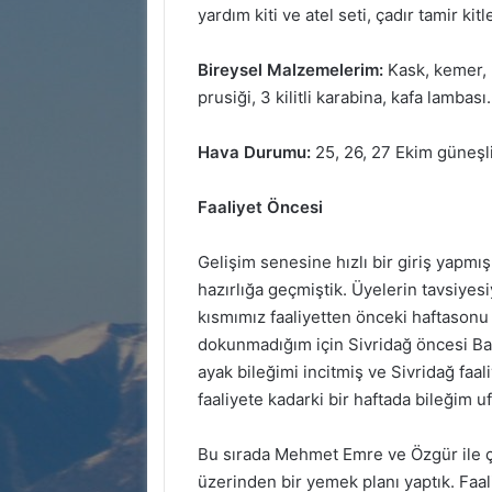
yardım kiti ve atel seti, çadır tamir kit
Bireysel Malzemelerim:
Kask, kemer, 
prusiği, 3 kilitli karabina, kafa lambası.
Hava Durumu:
25, 26, 27 Ekim güneşl
Faaliyet Öncesi
Gelişim senesine hızlı bir giriş yapmı
hazırlığa geçmiştik. Üyelerin tavsiyesi
kısmımız faaliyetten önceki haftasonu 
dokunmadığım için Sivridağ öncesi Bal
ayak bileğimi incitmiş ve Sivridağ faa
faaliyete kadarki bir haftada bileğim uf
Bu sırada Mehmet Emre ve Özgür ile ç
üzerinden bir yemek planı yaptık. Faaliy