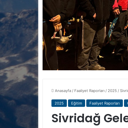
Anasayfa
/
Faaliyet Raporları
/
2025
/
Sivr
2025
Eğitim
Faaliyet Raporları
Sivridağ Gel