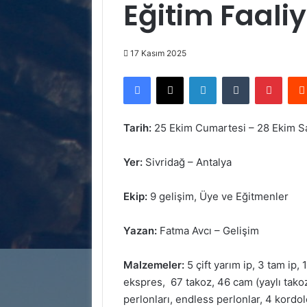
Eğitim Faaliy
17 Kasım 2025
Facebook
X
LinkedIn
Tumblr
Pinte
Tarih:
25 Ekim Cumartesi – 28 Ekim Sa
Yer:
Sivridağ – Antalya
Ekip:
9 gelişim, Üye ve Eğitmenler
Yazan:
Fatma Avcı – Gelişim
Malzemeler:
5 çift yarım ip, 3 tam ip, 
ekspres, 67 takoz, 46 cam (yaylı takoz
perlonları, endless perlonlar, 4 kordole