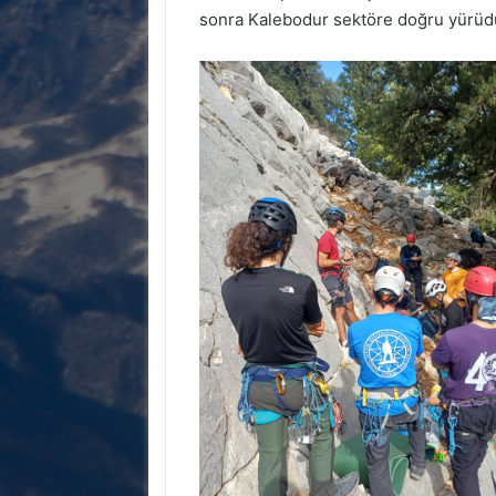
sonra Kalebodur sektöre doğru yürüdük