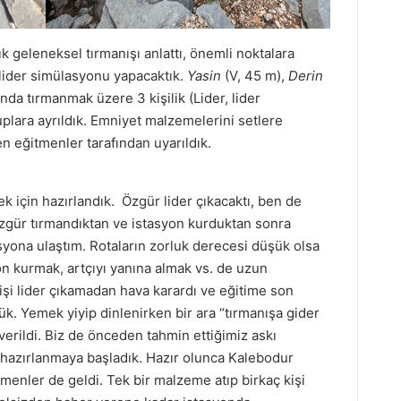
 geleneksel tırmanışı anlattı, önemli noktalara
lider simülasyonu yapacaktık.
Yasin
(V, 45 m),
Derin
ında tırmanmak üzere 3 kişilik (Lider, lider
plara ayrıldık. Emniyet malzemelerini setlere
n eğitmenler tarafından uyarıldık.
k için hazırlandık. Özgür lider çıkacaktı, ben de
 Özgür tırmandıktan ve istasyon kurduktan sonra
yona ulaştım. Rotaların zorluk derecesi düşük olsa
on kurmak, artçıyı yanına almak vs. de uzun
şi lider çıkamadan hava karardı ve eğitime son
. Yemek yiyip dinlenirken bir ara “tırmanışa gider
 verildi. Biz de önceden tahmin ettiğimiz askı
hazırlanmaya başladık. Hazır olunca Kalebodur
menler de geldi. Tek bir malzeme atıp birkaç kişi