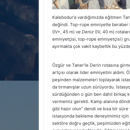
Kalebodur’a vardığımızda eğitmen Tarık
değindi. Top-rope emniyetle beraber 
(IV+, 45 m) ve
Deniz
(IV, 40 m) rotalar
emniyetçisi, top-rope emniyetçisi) gru
ayırmakta çok vakit kaybettik bu yüzde
Özgür ve Taner’le
Derin
rotasına girme
artçısı olarak lider emniyetini aldım.
peşinden malzemeleri toplayarak istas
da tırmanışlar uzun sürüyordu. İstasy
sürdüğünden o gün ben dahil birkaç ki
vermemiz gerekti. Kamp alanına döndük
gibi hazır olun” dendi ve kısa bir süre
istasyonda bekleme deneyimimiz için 
sektöre doğru geçtik, peşimizden eğit