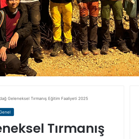
idağ Geleneksel Tırmanış Eğitim Faaliyeti 2025
Genel
eneksel Tırmanış