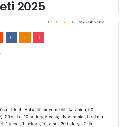
eti 2025
1
1.328
10 dakikalık okuma
rest
Reddit
VKontakte
Odnoklassniki
Pocket
lı
10 çelik kilitli + 44 alüminyum kilitli karabina, 50
), 20 sikke, 10 nutkey, 5 çekiç, dyneemalar, bırakma
t, 1 jumar, 1 makara, 10 telsiz, 20 batarya, 2 ilk