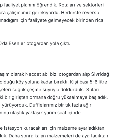
faaliyet planını öğrendik. Rotaları ve sektörleri
lara çalışmamız gerekiyordu. Herkeste reverso
madığım için faaliyete gelmeyecek birinden rica
a Esenler otogardan yola çıktı.
laşım olarak Necdet abi bizi otogardan alıp Sivridağ
lduğu köy yoluna kadar bıraktı. Kişi başı 5-6 litre
Şişeleri soğuk çeşme suyuyla doldurduk. Suları
i bir girişten ormana doğru yükselmeye başladık.
 yürüyorduk. Dufflelarımız bir tık fazla ağır
na ulaştık yaklaşık yarım saat içinde.
pe istasyon kuracakları için malzeme ayarladıktan
duk. Daha sonra kalan malzemeleri de ayarladıktan