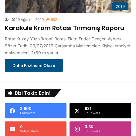
2019
19 Ağustos 2019
682
Karakule Krom Rotası Tırmanış Raporu
Rota: Kuzey Yüzü ‘Krom’ Rotası Ekip: Ender Gençer, Ayberk
Sözer Tarih: 03/07/2019 Çarşamba Malzemeler: Kişisel emniyet
malzemeleri, 2*60 m yarım…
Daha Fazlasını Oku »
Bizi Takip Edin!
2.600
931
Followers
Followers
0
3.3K
Subscribers
Followers