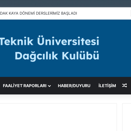
DAK KAYA DÖNEMİ DERSLERİMİZ BAŞLADI
R
FAALIYET RAPORLARI
HABER/DUYURU
İLETİŞİM