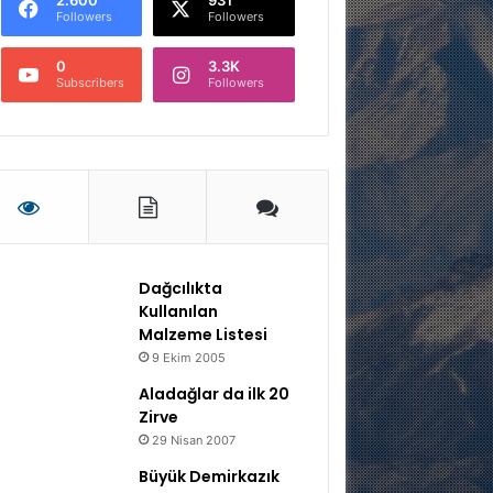
Followers
Followers
0
3.3K
Subscribers
Followers
Dağcılıkta
Kullanılan
Malzeme Listesi
9 Ekim 2005
Aladağlar da ilk 20
Zirve
29 Nisan 2007
Büyük Demirkazık