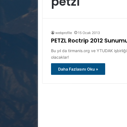
petzl
webprofile
15 Ocak 2013
PETZL Roctrip 2012 Sunumu
Bu yıl da tirmanis.org ve YTUDAK işbirliği 
olacaklar!
Daha Fazlasını Oku »