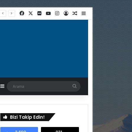
Facebook
X
Flickr
YouTube
Instagram
Kayıt Ol
Rastgele Makale
Kenar Bölmesi
astgele Makale
Kenar Bölmesi
Arama
Bizi Takip Edin!
2.600
931