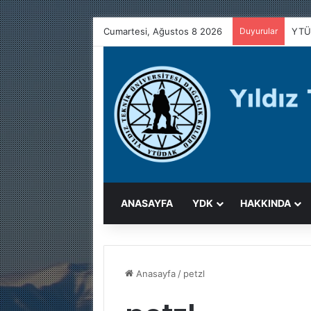
Cumartesi, Ağustos 8 2026
Duyurular
YTÜ
ANASAYFA
YDK
HAKKINDA
Anasayfa
/
petzl