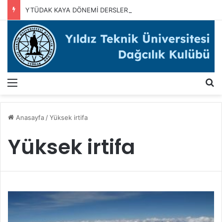
YTÜDAK KAYA DÖNEMİ DERSLERİMİZ BAŞLADI
Menü
A
Anasayfa
/
Yüksek irtifa
Yüksek irtifa