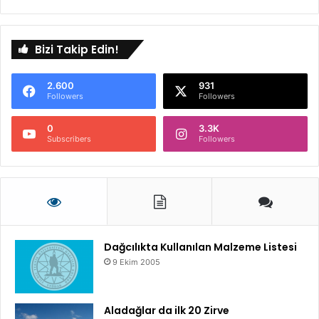
Bizi Takip Edin!
2.600
931
Followers
Followers
0
3.3K
Subscribers
Followers
Dağcılıkta Kullanılan Malzeme Listesi
9 Ekim 2005
Aladağlar da ilk 20 Zirve