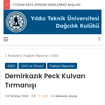
YTÜDAK KAYA DÖNEMİ DERSLERİMİZ BAŞLADI
Menü
A
Anasayfa
/
Faaliyet Raporları
/
2002
2002
2010 ve Öncesi
Faaliyet Raporları
Demirkazık Peck Kulvarı
Tırmanışı
8 Temmuz 2002
0
1.220
3 dakikalık okuma