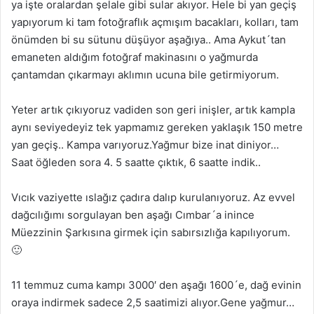
ya işte oralardan şelale gibi sular akıyor. Hele bi yan geçiş
yapıyorum ki tam fotoğraflık açmışım bacakları, kolları, tam
önümden bi su sütunu düşüyor aşağıya.. Ama Aykut´tan
emaneten aldığım fotoğraf makinasını o yağmurda
çantamdan çıkarmayı aklımın ucuna bile getirmiyorum.
Yeter artık çıkıyoruz vadiden son geri inişler, artık kampla
aynı seviyedeyiz tek yapmamız gereken yaklaşık 150 metre
yan geçiş.. Kampa varıyoruz.Yağmur bize inat diniyor…
Saat öğleden sora 4. 5 saatte çıktık, 6 saatte indik..
Vıcık vaziyette ıslağız çadıra dalıp kurulanıyoruz. Az evvel
dağcılığımı sorgulayan ben aşağı Cımbar´a inince
Müezzinin Şarkısına girmek için sabırsızlığa kapılıyorum.
🙂
11 temmuz cuma kampı 3000′ den aşağı 1600´e, dağ evinin
oraya indirmek sadece 2,5 saatimizi alıyor.Gene yağmur…