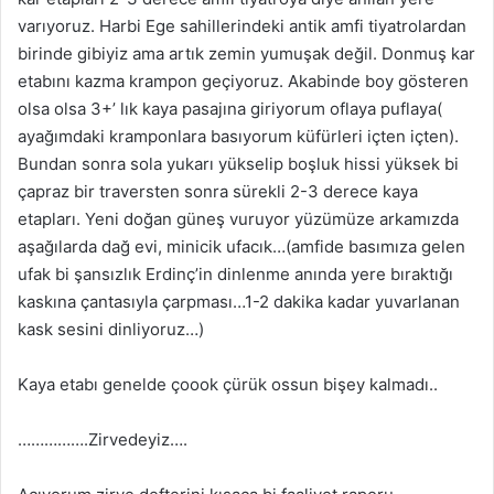
varıyoruz. Harbi Ege sahillerindeki antik amfi tiyatrolardan
birinde gibiyiz ama artık zemin yumuşak değil. Donmuş kar
etabını kazma krampon geçiyoruz. Akabinde boy gösteren
olsa olsa 3+’ lık kaya pasajına giriyorum oflaya puflaya(
ayağımdaki kramponlara basıyorum küfürleri içten içten).
Bundan sonra sola yukarı yükselip boşluk hissi yüksek bi
çapraz bir traversten sonra sürekli 2-3 derece kaya
etapları. Yeni doğan güneş vuruyor yüzümüze arkamızda
aşağılarda dağ evi, minicik ufacık…(amfide basımıza gelen
ufak bi şansızlık Erdinç’in dinlenme anında yere bıraktığı
kaskına çantasıyla çarpması…1-2 dakika kadar yuvarlanan
kask sesini dinliyoruz…)
Kaya etabı genelde çoook çürük ossun bişey kalmadı..
…………….Zirvedeyiz….