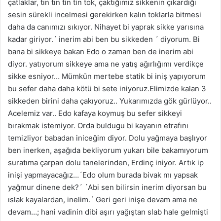
çatlaklar, tın tın tin tin tok, çaktığımız sikkenin çıkardığı
sesin sürekli incelmesi gerekirken kalın toklarla bitmesi
daha da canımızı sıkıyor. Nihayet bi yaprak sikke yarısına
kadar giriyor.´ inerim abi ben bu sikkeden ´ diyorum. Bi
bana bi sikkeye bakan Edo o zaman ben de inerim abi
diyor. yatıyorum sikkeye ama ne yatış ağırlığımı verdikçe
sikke esniyor… Mümkün mertebe statik bi iniş yapıyorum
bu sefer daha daha kötü bi sete iniyoruz.Elimizde kalan 3
sikkeden birini daha çakıyoruz.. Yukarımızda gök gürlüyor..
Acelemiz var.. Edo kafaya koymuş bu sefer sikkeyi
bırakmak istemiyor. Orda buldugu bi kayanın etrafını
temizliyor babadan iniceğim diyor. Dolu yağmaya başlıyor
ben inerken, aşağıda bekliyorum yukarı bile bakamıyorum
suratıma çarpan dolu tanelerinden, Erdinç iniyor. Artık ip
inişi yapmayacağız…´Edo olum burada bivak mı yapsak
yağmur dinene dek?´ ´Abi sen bilirsin inerim diyorsan bu
ıslak kayalardan, inelim.´ Geri geri inişe devam ama ne
devam…; hani vadinin dibi aşırı yağıştan slab hale gelmişti