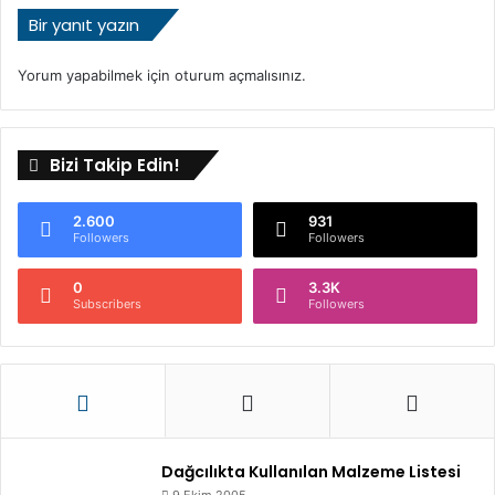
ı
Bir yanıt yazın
Yorum yapabilmek için
oturum açmalısınız
.
Bizi Takip Edin!
2.600
931
Followers
Followers
0
3.3K
Subscribers
Followers
Dağcılıkta Kullanılan Malzeme Listesi