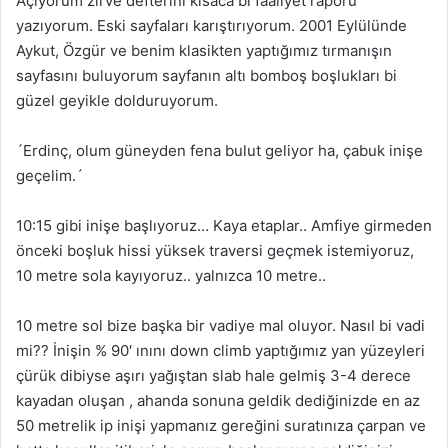
Açıyorum zirve defterini kısaca bi faaliyet raporu
yazıyorum. Eski sayfaları karıştırıyorum. 2001 Eylülünde
Aykut, Özgür ve benim klasikten yaptığımız tırmanışın
sayfasını buluyorum sayfanın altı bomboş boşlukları bi
güzel geyikle dolduruyorum.
´Erdinç, olum güneyden fena bulut geliyor ha, çabuk inişe
geçelim.´
10:15 gibi inişe başlıyoruz… Kaya etaplar.. Amfiye girmeden
önceki boşluk hissi yüksek traversi geçmek istemiyoruz,
10 metre sola kayıyoruz.. yalnızca 10 metre..
10 metre sol bize başka bir vadiye mal oluyor. Nasıl bi vadi
mi?? İnişin % 90′ ınını down climb yaptığımız yan yüzeyleri
çürük dibiyse aşırı yağıştan slab hale gelmiş 3-4 derece
kayadan oluşan , ahanda sonuna geldik dediğinizde en az
50 metrelik ip inişi yapmanız gereğini suratınıza çarpan ve