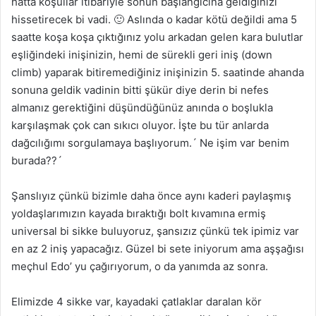
hatta koşullar itibariyle sonun başlangıcına geldiğinizi
hissetirecek bi vadi. 🙂 Aslında o kadar kötü değildi ama 5
saatte koşa koşa çıktığınız yolu arkadan gelen kara bulutlar
eşliğindeki inişinizin, hemi de sürekli geri iniş (down
climb) yaparak bitiremediğiniz inişinizin 5. saatinde ahanda
sonuna geldik vadinin bitti şükür diye derin bi nefes
almanız gerektiğini düşündüğünüz anında o boşlukla
karşılaşmak çok can sıkıcı oluyor. İşte bu tür anlarda
dağcılığımı sorgulamaya başlıyorum.´ Ne işim var benim
burada??´
Şanslıyız çünkü bizimle daha önce aynı kaderi paylaşmış
yoldaşlarımızın kayada bıraktığı bolt kıvamına ermiş
universal bi sikke buluyoruz, şansızız çünkü tek ipimiz var
en az 2 iniş yapacağız. Güzel bi sete iniyorum ama aşşağısı
meçhul Edo’ yu çağırıyorum, o da yanımda az sonra.
Elimizde 4 sikke var, kayadaki çatlaklar daralan kör