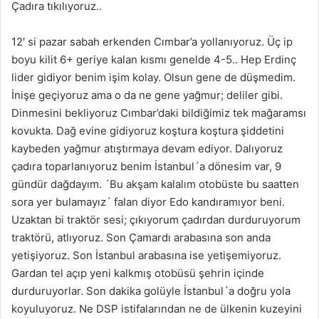
Çadıra tıkılıyoruz..
12′ si pazar sabah erkenden Cımbar’a yollanıyoruz. Üç ip
boyu kilit 6+ geriye kalan kısmı genelde 4-5.. Hep Erdinç
lider gidiyor benim işim kolay. Olsun gene de düşmedim.
İnişe geçiyoruz ama o da ne gene yağmur; deliler gibi.
Dinmesini bekliyoruz Cımbar’daki bildiğimiz tek mağaramsı
kovukta. Dağ evine gidiyoruz koştura koştura şiddetini
kaybeden yağmur atıştırmaya devam ediyor. Dalıyoruz
çadıra toparlanıyoruz benim İstanbul´a dönesim var, 9
gündür dağdayım. ´Bu akşam kalalım otobüste bu saatten
sora yer bulamayız´ falan diyor Edo kandıramıyor beni.
Uzaktan bi traktör sesi; çıkıyorum çadırdan durduruyorum
traktörü, atlıyoruz. Son Çamardı arabasına son anda
yetişiyoruz. Son İstanbul arabasına ise yetişemiyoruz.
Gardan tel açıp yeni kalkmış otobüsü şehrin içinde
durduruyorlar. Son dakika golüyle İstanbul´a doğru yola
koyuluyoruz. Ne DSP istifalarından ne de ülkenin kuzeyini