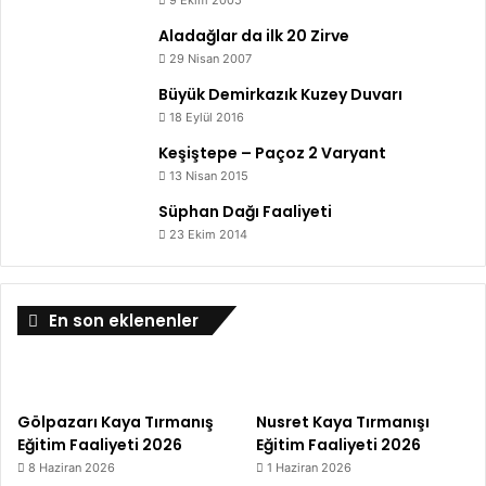
9 Ekim 2005
Aladağlar da ilk 20 Zirve
29 Nisan 2007
Büyük Demirkazık Kuzey Duvarı
18 Eylül 2016
Keşiştepe – Paçoz 2 Varyant
13 Nisan 2015
Süphan Dağı Faaliyeti
23 Ekim 2014
En son eklenenler
Gölpazarı Kaya Tırmanış
Nusret Kaya Tırmanışı
Eğitim Faaliyeti 2026
Eğitim Faaliyeti 2026
8 Haziran 2026
1 Haziran 2026