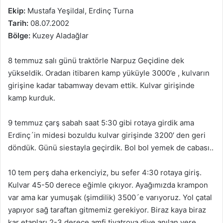
Ekip:
Mustafa Yeşildal, Erdinç Turna
Tarih:
08.07.2002
Bölge:
Kuzey Aladağlar
8 temmuz salı günü traktörle Narpuz Geçidine dek
yükseldik. Oradan itibaren kamp yüküyle 3000’e , kulvarın
girişine kadar tabamway devam ettik. Kulvar girişinde
kamp kurduk.
9 temmuz çarş sabah saat 5:30 gibi rotaya girdik ama
Erdinç´in midesi bozuldu kulvar girişinde 3200′ den geri
döndük. Günü siestayla geçirdik. Bol bol yemek de cabası..
10 tem perş daha erkenciyiz, bu sefer 4:30 rotaya giriş.
Kulvar 45-50 derece eğimle çıkıyor. Ayağımızda krampon
var ama kar yumuşak (şimdilik) 3500´e varıyoruz. Yol çatal
yapıyor sağ taraftan gitmemiz gerekiyor. Biraz kaya biraz
kar etapları 2-3 derece amfi tiyatroya diye anılan yere