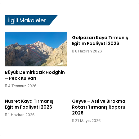
ı
p
r
e
İlgili Makaleler
m
K
a
u
n
z
Gölpazarı Kaya Tırmanış
ı
e
Eğitim Faaliyeti 2026
ş
y
8 Haziran 2026
ı
D
u
v
a
Büyük Demirkazık Hodghin
– Peck Kulvarı
r
ı
4 Temmuz 2026
t
ı
Nusret Kaya Tırmanışı
Geyve – Asıl ve Bırakma
r
Eğitim Faaliyeti 2026
Rotası Tırmanış Raporu
m
2026
1 Haziran 2026
a
21 Mayıs 2026
n
ı
ş