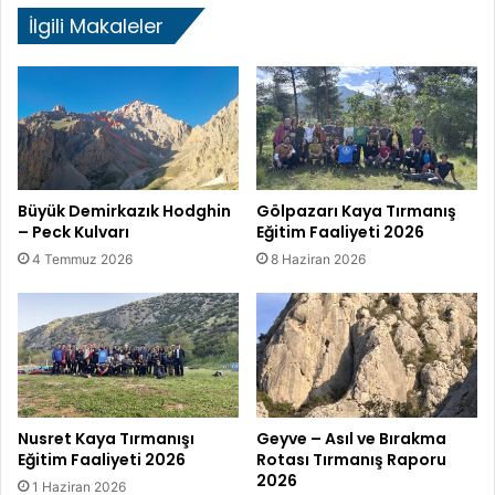
İlgili Makaleler
a
ı
n
k
ı
P
ş
e
ı
c
k
K
u
l
Büyük Demirkazık Hodghin
Gölpazarı Kaya Tırmanış
– Peck Kulvarı
Eğitim Faaliyeti 2026
v
a
4 Temmuz 2026
8 Haziran 2026
r
ı
T
ı
r
m
a
Nusret Kaya Tırmanışı
Geyve – Asıl ve Bırakma
n
Eğitim Faaliyeti 2026
Rotası Tırmanış Raporu
ı
2026
ş
1 Haziran 2026