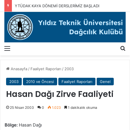
YTÜDAK KAYA DÖNEMİ DERSLERİMİZ BAŞLADI
Menü
A
Anasayfa
/
Faaliyet Raporları
/
2003
2003
2010 ve Öncesi
Faaliyet Raporları
Genel
Hasan Dağı Zirve Faaliyeti
25 Nisan 2003
0
1.023
1 dakikalık okuma
Bölge:
Hasan Dağı