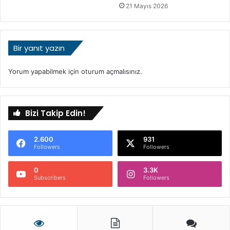
21 Mayıs 2026
ı
Bir yanıt yazın
Yorum yapabilmek için
oturum açmalısınız
.
Bizi Takip Edin!
2.600
931
Followers
Followers
0
3.3K
Subscribers
Followers