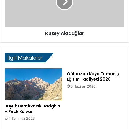
ğ
y
u
A
D
l
i
a
h
d
Kuzey Aladağlar
e
a
d
ğ
r
l
a
a
İlgili Makaleler
l
r
i
T
Gölpazarı Kaya Tırmanış
ı
Eğitim Faaliyeti 2026
r
8 Haziran 2026
m
a
n
ı
Büyük Demirkazık Hodghin
– Peck Kulvarı
ş
ı
4 Temmuz 2026