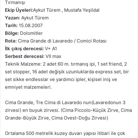
Tırmanışı
Ekip Üyeleri:
Aykut Türem , Mustafa Yeşildal
Yazan:
Aykut Türem
Tarih:
15.08.2007
Bölge:
Dolomitler
Rota:
Cima Grande di Lavaredo / Comici Rotası
İlk çıkış derecesi:
V+ A1
Serbest derecesi:
VII max
Teknik Malzeme: 2 adet 60 m. tırmanış ipi, 1 set friend, 2
set stopper, 16 adet değişik uzunluklarda express set, bir
set sikke endlesslar ve yardımcı ipler, kişisel iniş ve
emniyet malzemeleri.
Cima Grande, Tre Cima di Lavaredo nun(Lavaredonun 3
zirvesi) en buyuk zirvesi. (Cima Piccolo-Küçük Zirve, Cima
Grande-Büyük Zirve, Cima Ovest-Doğu Zirvesi)
Ortalama 500 metrelik kuzey duvarı yapısı itibari ile çok