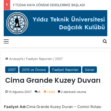
YTÜDAK KAYA DÖNEMİ DERSLERİMİZ BAŞLADI
Menü
A
Anasayfa
/
Faaliyet Raporları
/
2007
2007
2010 ve Öncesi
Faaliyet Raporları
Genel
Cima Grande Kuzey Duvarı
15 Ağustos 2007
0
1.044
2 dakikalık okuma
Faaliyet Adı:
Cima Grande Kuzey Duvarı – Comici Rotası