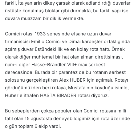
farkli, İtalyanlarin dikey çarsak olarak adlandırdığı duvarlar
üstüste konulmuş bloklar gibi durmakta, bu farklı yapı ise
duvara muazzam bir diklik vermekte.
Comici rotasi 1933 senesinde efsane uzun duvar
tirmaniscisi Emilio Comici ve Dimai kardeşler ortaklığında
açılmış duvar üstündeki ilk ve en kolay rota hattı. Örnek
olarak diğer muhtemel bir hat olan alman direttisiması,
nam-ı diğer Hasse-Brandler VIII+ max serbest
derecesinde. Burada bir parantez de bu rotanın serbest
solosunu gerçekleştiren Alex HUBER için açılmalı. Rotayı
gördüğümüzden beri rotaya, Mustafa nın koyduğu isimle,
Huber e ithafen HASTA BİRADER rotası diyoruz.
Bu sebeplerden çokça popüler olan Comici rotasını milli
tatil olan 15 ağustosta deneyebildiğimiz için rota üzerinde
o gün toplam 6 ekip vardi.