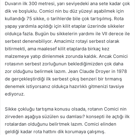
Duvarın ilk 300 metresi, yarı seviyedeki ana sete kadar çok
dik ve boşluklu. Comici nin bu düz yüzeyi aşabilmek için
kullandığı 75 sikke, o tarihlerde bile çok tartışılmış. Rota
yapay yardımla açıldığı için kilit etaplar üzerinde sikkeler
oldukça fazla. Bugün bu sikkelerin yardımı ile VII derece ile
serbest denenebiliyor. Amacimiz rotayi serbest olarak
bitirmekti, ama maalesef kilit etaplarda birkaç kez
malzemeye yatıp dinlenmek zorunda kaldık. Ancak Comici
rotasının serbest zorluğunun beklediğimizden çok daha
zor olduğunu belirmek lazım. Jean Claude Droyer in 1978
de gerçekleştirdiği ilk serbest çıkış benzeri bir tırmanış
denemek istiyorsanız oldukça hazırlıklı gitmenizi tavsiye
ediyoruz.
Sikke çokluğu tartışma konusu olsada, rotanın Comici nin
zirveden aşağıya süzülen su damlası? konsepti ile açtığı ilk
rotalardan olduğunu belirtmek lazım. Comici elinden
geldiği kadar rota hattını dik korumaya çalışmış.