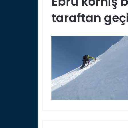
Ebru korniş 
taraftan geç