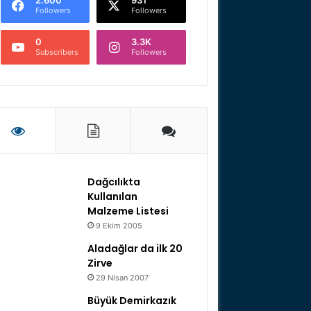
Followers
Followers
0
3.3K
Subscribers
Followers
Dağcılıkta
Kullanılan
Malzeme Listesi
9 Ekim 2005
Aladağlar da ilk 20
Zirve
29 Nisan 2007
Büyük Demirkazık