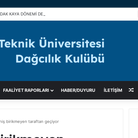
DAK KAYA DÖNEMİ DERSLERİMİZ BAŞLADI
R
FAALIYET RAPORLARI
HABER/DUYURU
İLETİŞİM
niş birikmeyen taraftan geçiyor