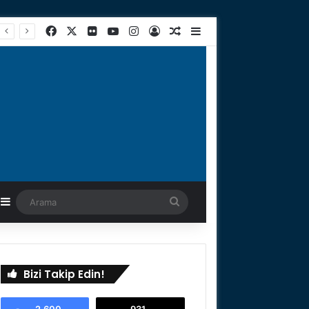
Facebook
X
Flickr
YouTube
Instagram
Kayıt Ol
Rastgele Makale
Kenar Bölmesi
astgele Makale
Kenar Bölmesi
Arama
Bizi Takip Edin!
2.600
931