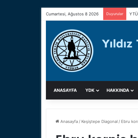
Cumartesi, Ağustos 8 2026
Duyurular
YTÜ
ANASAYFA
YDK
HAKKINDA
Anasayfa
/
Keşiştepe Diagonal
/
Ebru kor