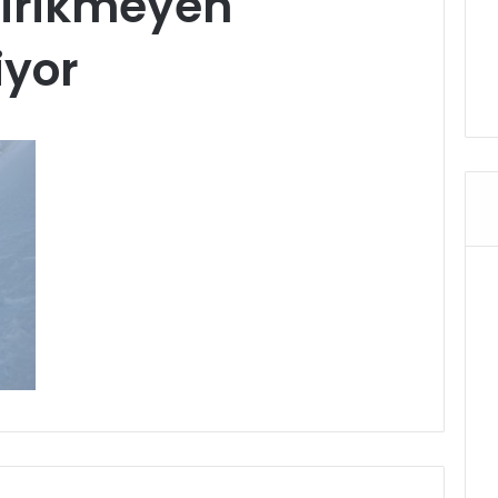
birikmeyen
iyor