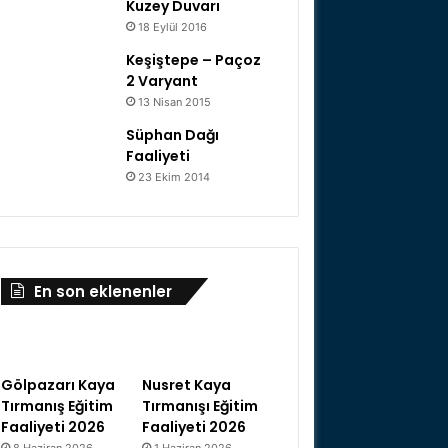
Kuzey Duvarı
18 Eylül 2016
Keşiştepe – Paçoz
2 Varyant
13 Nisan 2015
Süphan Dağı
Faaliyeti
23 Ekim 2014
En son eklenenler
Gölpazarı Kaya
Nusret Kaya
Tırmanış Eğitim
Tırmanışı Eğitim
Faaliyeti 2026
Faaliyeti 2026
8 Haziran 2026
1 Haziran 2026