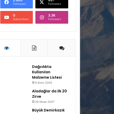
Followers
Followers
0
3.3K
Subscribers
Followers
Dağcılıkta
Kullanılan
Malzeme Listesi
9 Ekim 2005
Aladağlar da ilk 20
Zirve
29 Nisan 2007
Büyük Demirkazık