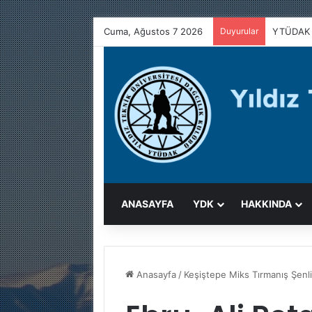
Cuma, Ağustos 7 2026
Duyurular
YTÜDAK 
ANASAYFA
YDK
HAKKINDA
Anasayfa
/
Keşiştepe Miks Tırmanış Şenli