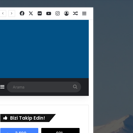
Facebook
X
Flickr
YouTube
Instagram
Kayıt Ol
Rastgele Makale
Kenar Bölmesi
astgele Makale
Kenar Bölmesi
Arama
Bizi Takip Edin!
2.600
931