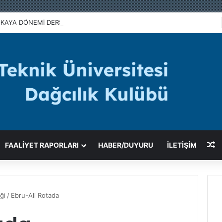
KAYA DÖNEMİ DERSLERİMİZ BAŞLADI
R
FAALIYET RAPORLARI
HABER/DUYURU
İLETİŞİM
ği
/
Ebru-Ali Rotada