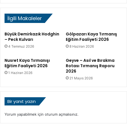
i
ğ
2
u
İlgili Makaleler
0
Y
1
ü
3
z
Büyük Demirkazık Hodghin
Gölpazarı Kaya Tırmanış
ü
– Peck Kulvarı
Eğitim Faaliyeti 2026
G
4 Temmuz 2026
8 Haziran 2026
ü
n
e
Nusret Kaya Tırmanışı
Geyve – Asıl ve Bırakma
y
Eğitim Faaliyeti 2026
Rotası Tırmanış Raporu
2026
S
1 Haziran 2026
ı
21 Mayıs 2026
r
t
ı
Bir yanıt yazın
Yorum yapabilmek için
oturum açmalısınız
.