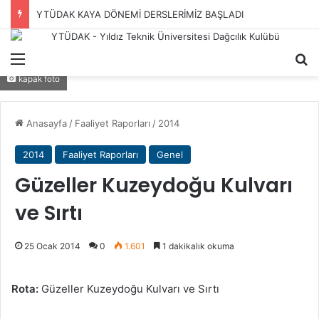
YTÜDAK KAYA DÖNEMİ DERSLERİMİZ BAŞLADI
Menü
A
kapak foto
Anasayfa
/
Faaliyet Raporları
/
2014
2014
Faaliyet Raporları
Genel
Güzeller Kuzeydoğu Kulvarı
ve Sırtı
25 Ocak 2014
0
1.601
1 dakikalık okuma
Rota:
Güzeller Kuzeydoğu Kulvarı ve Sırtı