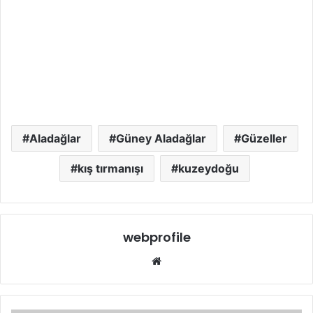
Aladağlar
Güney Aladağlar
Güzeller
kış tırmanışı
kuzeydoğu
webprofile
We
b
sit
esi