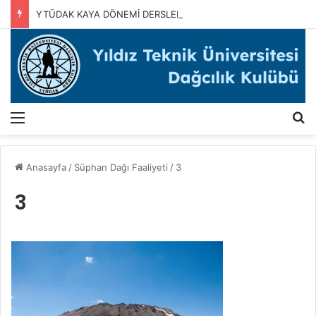
YTÜDAK KAYA DÖNEMİ DERSLERİMİZ BAŞLADI
Menü
A
Anasayfa
/
Süphan Dağı Faaliyeti
/
3
3