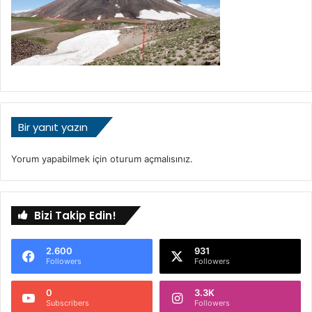
Bir yanıt yazın
Yorum yapabilmek için
oturum açmalısınız
.
Bizi Takip Edin!
2.600
931
Followers
Followers
0
3.3K
Subscribers
Followers