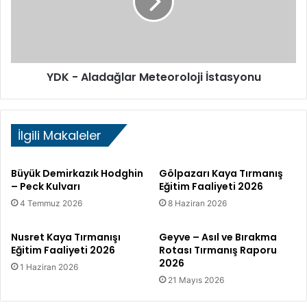
z
A
K
l
u
a
l
d
v
a
YDK - Aladağlar Meteoroloji İstasyonu
a
ğ
r
l
ı
a
-
r
İlgili Makaleler
S
M
o
e
l
t
Büyük Demirkazık Hodghin
Gölpazarı Kaya Tırmanış
V
e
– Peck Kulvarı
Eğitim Faaliyeti 2026
a
o
4 Temmuz 2026
8 Haziran 2026
r
r
y
o
a
l
Nusret Kaya Tırmanışı
Geyve – Asıl ve Bırakma
n
o
Eğitim Faaliyeti 2026
Rotası Tırmanış Raporu
2026
t
j
1 Haziran 2026
i
21 Mayıs 2026
İ
s