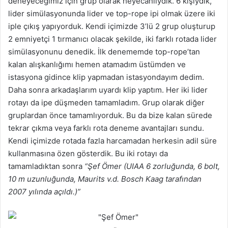
deneyeceğimiz için grup olarak heyecanlıydık. 6 kişiydik,
lider simülasyonunda lider ve top-rope ipi olmak üzere iki
iple çıkış yapıyorduk. Kendi içimizde 3’lü 2 grup oluşturup
2 emniyetçi 1 tırmanıcı olacak şekilde, iki farklı rotada lider
simülasyonunu denedik. İlk denememde top-rope’tan
kalan alışkanlığımı hemen atamadım üstümden ve
istasyona gidince klip yapmadan istasyondayım dedim.
Daha sonra arkadaşlarım uyardı klip yaptım. Her iki lider
rotayı da ipe düşmeden tamamladım. Grup olarak diğer
gruplardan önce tamamlıyorduk. Bu da bize kalan sürede
tekrar çıkma veya farklı rota deneme avantajları sundu.
Kendi içimizde rotada fazla harcamadan herkesin adil süre
kullanmasına özen gösterdik. Bu iki rotayı da
tamamladıktan sonra
“Şef Ömer (UIAA 6 zorluğunda, 6 bolt,
10 m uzunluğunda, Maurits v.d. Bosch Kaag tarafından
2007 yılında açıldı.)”