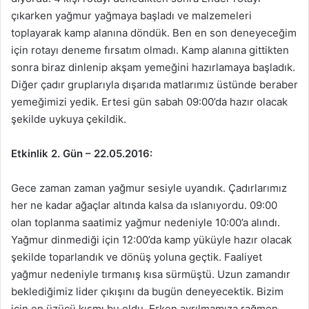
çıkarken yağmur yağmaya başladı ve malzemeleri
toplayarak kamp alanına döndük. Ben en son deneyeceğim
için rotayı deneme fırsatım olmadı. Kamp alanına gittikten
sonra biraz dinlenip akşam yemeğini hazırlamaya başladık.
Diğer çadır gruplarıyla dışarıda matlarımız üstünde beraber
yemeğimizi yedik. Ertesi gün sabah 09:00’da hazır olacak
şekilde uykuya çekildik.
Etkinlik 2. Gün ­– 22.05.2016:
Gece zaman zaman yağmur sesiyle uyandık. Çadırlarımız
her ne kadar ağaçlar altında kalsa da ıslanıyordu. 09:00
olan toplanma saatimiz yağmur nedeniyle 10:00’a alındı.
Yağmur dinmediği için 12:00’da kamp yüküyle hazır olacak
şekilde toparlandık ve dönüş yoluna geçtik. Faaliyet
yağmur nedeniyle tırmanış kısa sürmüştü. Uzun zamandır
beklediğimiz lider çıkışını da bugün deneyecektik. Bizim
için en üzücü kısmı bu oldu. Erken ayrılmamıza rağmen