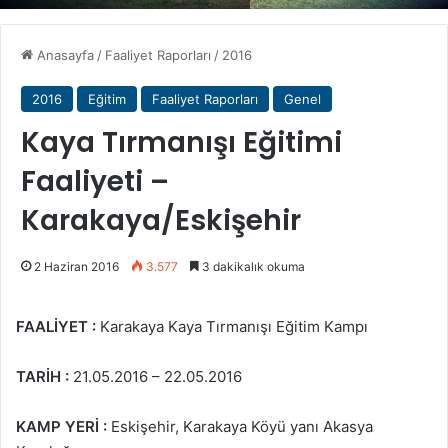
Anasayfa
/
Faaliyet Raporları
/
2016
2016
Eğitim
Faaliyet Raporları
Genel
Kaya Tırmanışı Eğitimi
Faaliyeti –
Karakaya/Eskişehir
2 Haziran 2016
3.577
3 dakikalık okuma
FAALİYET :
Karakaya Kaya Tırmanışı Eğitim Kampı
TARİH :
21.05.2016 – 22.05.2016
KAMP YERİ :
Eskişehir, Karakaya Köyü yanı Akasya