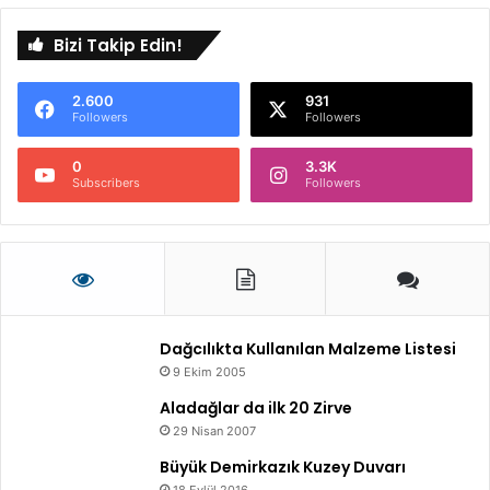
t
Bizi Takip Edin!
a
s
y
2.600
931
o
Followers
Followers
n
u
0
3.3K
Subscribers
Followers
Dağcılıkta Kullanılan Malzeme Listesi
9 Ekim 2005
Aladağlar da ilk 20 Zirve
29 Nisan 2007
Büyük Demirkazık Kuzey Duvarı