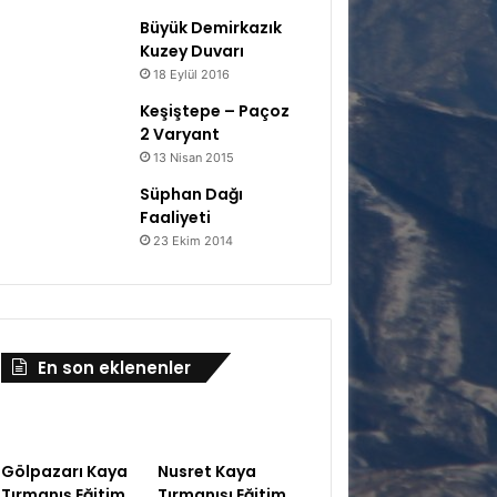
Büyük Demirkazık
Kuzey Duvarı
18 Eylül 2016
Keşiştepe – Paçoz
2 Varyant
13 Nisan 2015
Süphan Dağı
Faaliyeti
23 Ekim 2014
En son eklenenler
Gölpazarı Kaya
Nusret Kaya
Tırmanış Eğitim
Tırmanışı Eğitim