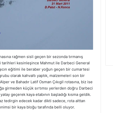
masına rağmen sisli geçen bir sezonda tırmanış
i tarihleri kesinleşince Mahmut ile Darbeci General
gıcın eğitimi ile beraber yoğun geçen bir cumartesi
rubu olarak kahvaltı yaptık, malzemeleri son bir
Alper ve Bahadır Latif Osman Çıkıgil rotasına, biz ise
ğa girmeden küçük sırtımsı yerlerden doğru Darbeci
e yatay geçerek kaya etabının başladığı kısma geldik.
az tedirgin edecek kadar dikti sadece, rota alttan
imsi bir kaya bloğu tarafında belli oluyor.