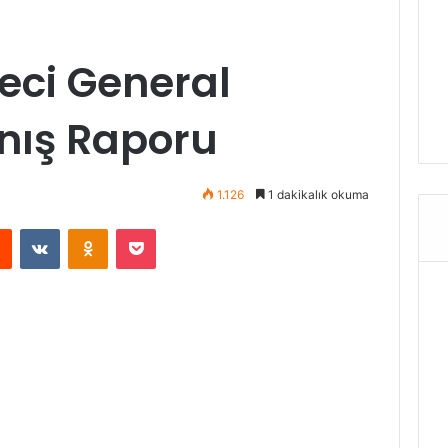
eci General
nış Raporu
1.126
1 dakikalık okuma
rest
Reddit
VKontakte
Odnoklassniki
Pocket