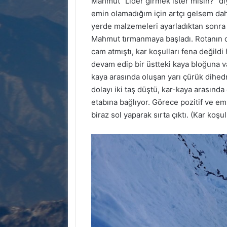
Mahmut “Lider girmek ister misin?” 
emin olamadığım için artçı gelsem daha
yerde malzemeleri ayarladıktan sonra
Mahmut tırmanmaya başladı. Rotanın o
cam atmıştı, kar koşulları fena değild
devam edip bir üstteki kaya bloğuna va
kaya arasında oluşan yarı çürük dihe
dolayı iki taş düştü, kar-kaya arasında
etabına bağlıyor. Görece pozitif ve em
biraz sol yaparak sırta çıktı. (Kar koşul