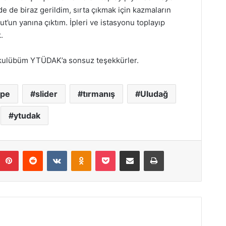
e de biraz gerildim, sırta çıkmak için kazmaların
t’un yanına çıktım. İpleri ve istasyonu toplayıp
.
 kulübüm YTÜDAK’a sonsuz teşekkürler.
epe
slider
tırmanış
Uludağ
ytudak
umblr
Pinterest
Reddit
VKontakte
Odnoklassniki
Pocket
E-posta ile paylaş
Yazdır