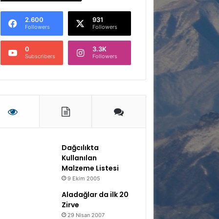
2.600
931
Followers
Followers
0
3.3K
Subscribers
Followers
Dağcılıkta
Kullanılan
Malzeme Listesi
9 Ekim 2005
Aladağlar da ilk 20
Zirve
29 Nisan 2007