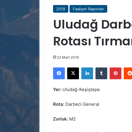
2019
Faaliyet Raporları
Uludağ Darb
Rotası Tırma
22 Mart 2019
Facebook
X
LinkedIn
Tumblr
Pinte
Yer:
Uludağ-Keşiştepe
Rota:
Darbeci General
Zorluk:
M2