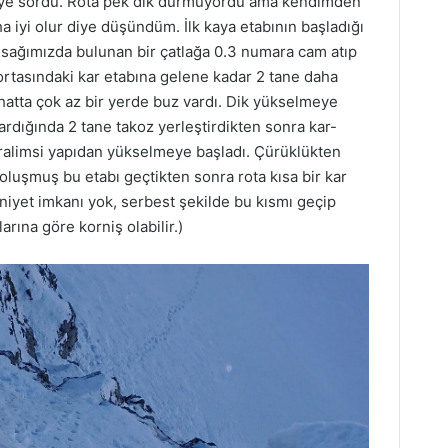
diye sordu. Rota pek dik durmuyordu ama kendimden
 iyi olur diye düşündüm. İlk kaya etabının başladığı
 sağımızda bulunan bir çatlağa 0.3 numara cam atıp
rtasındaki kar etabına gelene kadar 2 tane daha
i hatta çok az bir yerde buz vardı. Dik yükselmeye
rdığında 2 tane takoz yerleştirdikten sonra kar-
dralimsi yapıdan yükselmeye başladı. Çürüklükten
 oluşmuş bu etabı geçtikten sonra rota kısa bir kar
niyet imkanı yok, serbest şekilde bu kısmı geçip
larına göre korniş olabilir.)