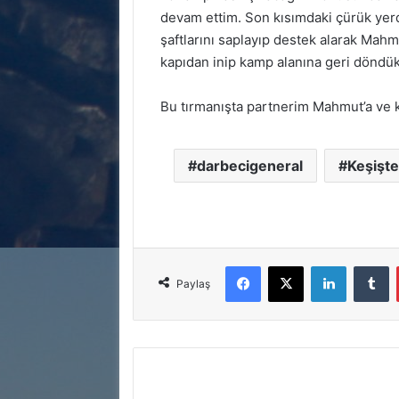
devam ettim. Son kısımdaki çürük yerd
şaftlarını saplayıp destek alarak Mahmu
kapıdan inip kamp alanına geri döndük
Bu tırmanışta partnerim Mahmut’a ve
darbecigeneral
Keşişt
Facebook
X
LinkedIn
T
Paylaş