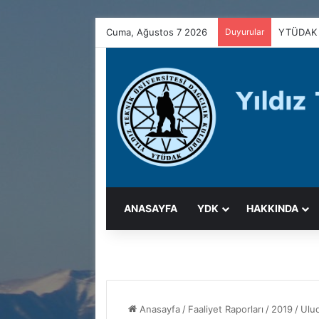
Cuma, Ağustos 7 2026
Duyurular
YTÜDAK 
ANASAYFA
YDK
HAKKINDA
Anasayfa
/
Faaliyet Raporları
/
2019
/
Ulu