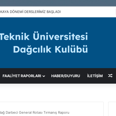
KAYA DÖNEMİ DERSLERİMİZ BAŞLADI
R
FAALIYET RAPORLARI
HABER/DUYURU
İLETİŞİM
dağ Darbeci General Rotası Tırmanış Raporu