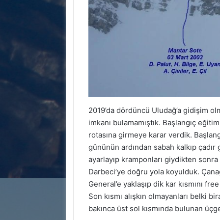
2019’da dördüncü Uludağ’a gidişim ol
imkanı bulamamıştık. Başlangıç eğitim
rotasına girmeye karar verdik. Başlan
gününün ardından sabah kalkıp çadır g
ayarlayıp kramponları giydikten sonra 
Darbeci’ye doğru yola koyulduk. Çana
General’e yaklaşıp dik kar kısmını fre
Son kısmı alışkın olmayanları belki bir
bakınca üst sol kısmında bulunan üçgen