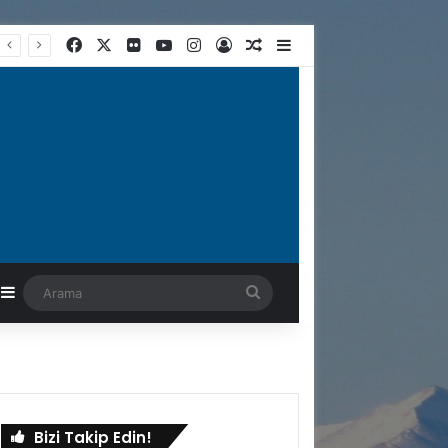
Facebook
X
Flickr
YouTube
Instagram
Kayıt Ol
Rastgele Makale
Kenar Bölmesi
astgele Makale
Kenar Bölmesi
Arama
Bizi Takip Edin!