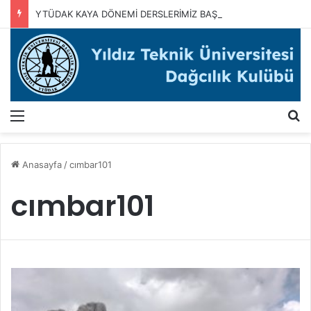
YTÜDAK KAYA DÖNEMİ DERSLERİMİZ BAŞLADI
Menü
A
Anasayfa
/
cımbar101
cımbar101