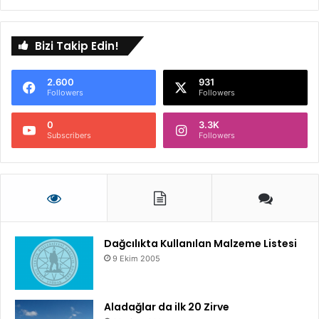
Bizi Takip Edin!
2.600
931
Followers
Followers
0
3.3K
Subscribers
Followers
Dağcılıkta Kullanılan Malzeme Listesi
9 Ekim 2005
Aladağlar da ilk 20 Zirve