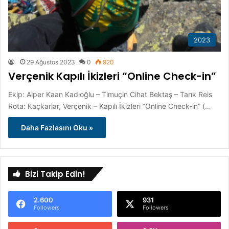
2023
29 Ağustos 2023
0
920
Verçenik Kapılı İkizleri “Online Check-in”
Ekip: Alper Kaan Kadıoğlu – Timuçin Cihat Bektaş – Tarık Reis
Rota: Kaçkarlar, Verçenik – Kapılı İkizleri “Online Check-in” (…
Daha Fazlasını Oku »
Bizi Takip Edin!
2.600
931
Followers
Followers