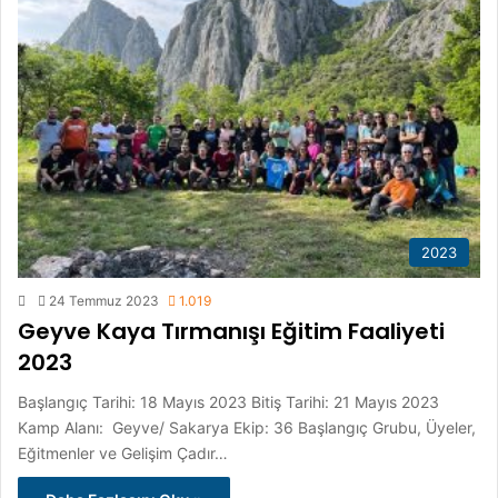
2023
24 Temmuz 2023
1.019
Geyve Kaya Tırmanışı Eğitim Faaliyeti
2023
Başlangıç Tarihi: 18 Mayıs 2023 Bitiş Tarihi: 21 Mayıs 2023
Kamp Alanı: Geyve/ Sakarya Ekip: 36 Başlangıç Grubu, Üyeler,
Eğitmenler ve Gelişim Çadır…