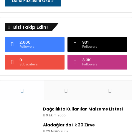
Daha Fazlasını Oku »
Bizi Takip Edin!
2.600
931
Followers
Followers
0
3.3K
Subscribers
Followers
Dağcılıkta Kullanılan Malzeme Listesi
9 Ekim 2005
Aladağlar da ilk 20 Zirve
29 Nisan 2007