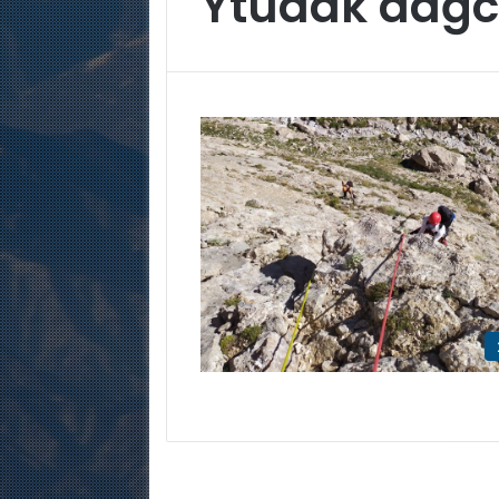
Ytüdak dağcı