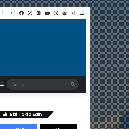
Facebook
X
Flickr
YouTube
Instagram
Kayıt Ol
Rastgele Makale
Kenar Bölmesi
astgele Makale
Kenar Bölmesi
Arama
Bizi Takip Edin!
2.600
931