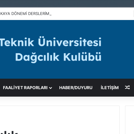
KAYA DÖNEMİ DERSLERİMİZ BAŞLADI
R
FAALIYET RAPORLARI
HABER/DUYURU
İLETİŞİM