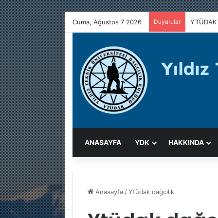
Cuma, Ağustos 7 2026
Duyurular
YTÜDAK 
ANASAYFA
YDK
HAKKINDA
Anasayfa
/
Ytüdak dağcılık