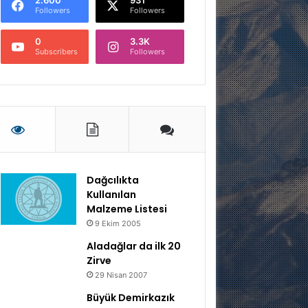
Followers
Followers
0
3.3K
Subscribers
Followers
Dağcılıkta
Kullanılan
Malzeme Listesi
9 Ekim 2005
Aladağlar da ilk 20
Zirve
29 Nisan 2007
Büyük Demirkazık