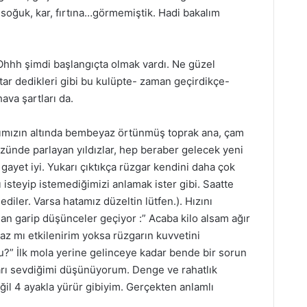
 soğuk, kar, fırtına…görmemiştik. Hadi bakalım
 Ohhh şimdi başlangıçta olmak vardı. Ne güzel
tar dedikleri gibi bu kulüpte- zaman geçirdikçe-
hava şartları da.
rımızın altında bembeyaz örtünmüş toprak ana, çam
üzünde parlayan yıldızlar, hep beraber gelecek yeni
gayet iyi. Yukarı çıktıkça rüzgar kendini daha çok
 isteyip istemediğimizi anlamak ister gibi. Saatte
iler. Varsa hatamız düzeltin lütfen.). Hızını
dan garip düşünceler geçiyor :” Acaba kilo alsam ağır
z mı etkilenirim yoksa rüzgarın kuvvetini
mu?” İlk mola yerine gelinceye kadar bende bir sorun
arı sevdiğimi düşünüyorum. Denge ve rahatlık
il 4 ayakla yürür gibiyim. Gerçekten anlamlı