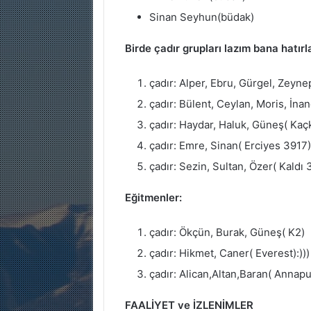
Sinan Seyhun(büdak)
Birde çadır grupları lazım bana hatır
çadır: Alper, Ebru, Gürgel, Zeyne
çadır: Bülent, Ceylan, Moris, İna
çadır: Haydar, Haluk, Güneş( Kaç
çadır: Emre, Sinan( Erciyes 3917
çadır: Sezin, Sultan, Özer( Kaldı
Eğitmenler:
çadır: Ökçün, Burak, Güneş( K2)
çadır: Hikmet, Caner( Everest):)))
çadır: Alican,Altan,Baran( Annap
FAALİYET ve İZLENİMLER