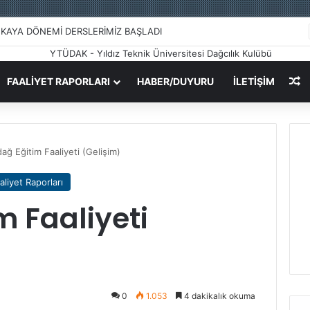
2023-2024 EĞİTİM PROGRAMI
R
FAALIYET RAPORLARI
HABER/DUYURU
İLETİŞİM
ağ Eğitim Faaliyeti (Gelişim)
aliyet Raporları
m Faaliyeti
0
1.053
4 dakikalık okuma