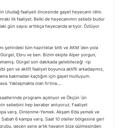
in Uludağ faaliyeti öncesinde gayet heyecanlı idim.
nraki ilk faaliyet. Belki de heyecanımın sebebi budur
aki gün sayısı arttıkça heyecanda artıyor. Özlüyor
amı şehirdeki tüm hazırlıklar bitti ve AKM´den yola
r, Gürgel, Ebru ve ben. Bizim ekipte Alper yorgun,
mamış. Gürgel son dakikada gelebileceği -işi
bi şen ve aktif( faaliyet boyunca aktifti arkadaşımız,
kama bakmadan kaçtığım için gayet mutluyum.
 hava. Yaklaşmakta olan fırtına….
saatlerinde programı açıklıyor ve Ökçün´ün
n sebebini hep beraber anlıyoruz. Faaliyet
ampa varış. Dinlenme-Yemek. Akşam 6’da yemek ve
. Sabah 6 kampa varış. Saat 10 oteller bölgesine geri
im grubu, geçen sene artık havanın bize gülmesinden