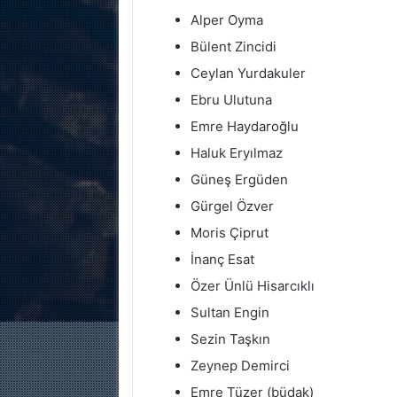
Alper Oyma
Bülent Zincidi
Ceylan Yurdakuler
Ebru Ulutuna
Emre Haydaroğlu
Haluk Eryılmaz
Güneş Ergüden
Gürgel Özver
Moris Çiprut
İnanç Esat
Özer Ünlü Hisarcıklı
Sultan Engin
Sezin Taşkın
Zeynep Demirci
Emre Tüzer (büdak)