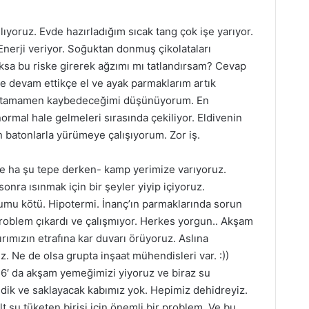
ıyoruz. Evde hazırladığım sıcak tang çok işe yarıyor.
Enerji veriyor. Soğuktan donmuş çikolataları
ksa bu riske girerek ağzımı mı tatlandırsam? Cevap
ye devam ettikçe el ve ayak parmaklarım artık
arı tamamen kaybedeceğimi düşünüyorum. En
normal hale gelmeleri sırasında çekiliyor. Eldivenin
n batonlarla yürümeye çalışıyorum. Zor iş.
pe ha şu tepe derken- kamp yerimize varıyoruz.
onra ısınmak için bir şeyler yiyip içiyoruz.
rumu kötü. Hipotermi. İnanç’ın parmaklarında sorun
 problem çıkardı ve çalışmıyor. Herkes yorgun.. Akşam
dırımızın etrafına kar duvarı örüyoruz. Aslına
z. Ne de olsa grupta inşaat mühendisleri var. :))
6′ da akşam yemeğimizi yiyoruz ve biraz su
eldik ve saklayacak kabımız yok. Hepimiz dehidreyiz.
 su tüketen birisi için önemli bir problem. Ve bu