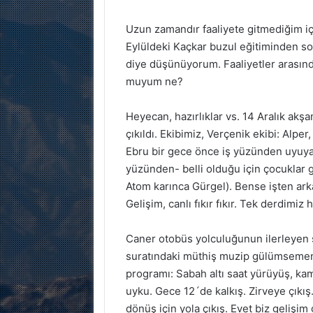
Uzun zamandır faaliyete gitmediğim iç
Eylüldeki Kaçkar buzul eğitiminden so
diye düşünüyorum. Faaliyetler arasınd
muyum ne?
Heyecan, hazırlıklar vs. 14 Aralık akş
çıkıldı. Ekibimiz, Verçenik ekibi: Alpe
Ebru bir gece önce iş yüzünden uyuya
yüzünden- belli olduğu için çocuklar gi
Atom karınca Gürgel). Bense işten ar
Gelişim, canlı fıkır fıkır. Tek derdimiz
Caner otobüs yolculuğunun ilerleyen 
suratındaki müthiş muzip gülümsemeni
programı: Sabah altı saat yürüyüş, k
uyku. Gece 12´de kalkış. Zirveye çıkış
dönüş için yola çıkış. Evet biz geliş