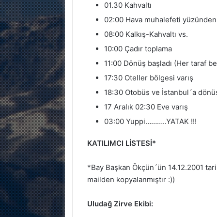
01.30 Kahvaltı
02:00 Hava muhalefeti yüzünden z
08:00 Kalkış-Kahvaltı vs.
10:00 Çadır toplama
11:00 Dönüş başladı (Her taraf b
17:30 Oteller bölgesi varış
18:30 Otobüs ve İstanbul´a dönü
17 Aralık 02:30 Eve varış
03:00 Yuppi………..YATAK !!!
KATILIMCI LİSTESİ*
*Bay Başkan Ökçün´ün 14.12.2001 tar
mailden kopyalanmıştır :))
Uludağ Zirve Ekibi: