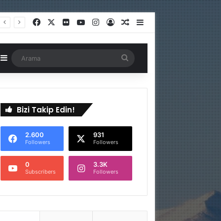
Facebook
X
Flickr
YouTube
Instagram
Kayıt Ol
Rastgele Makale
Kenar Bölmesi
astgele Makale
Kenar Bölmesi
Arama
Bizi Takip Edin!
2.600
931
Followers
Followers
0
3.3K
Subscribers
Followers