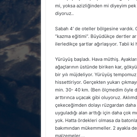
mi, yoksa azizliğinden mi diyeyim pek
diyoruz..
Sabah 4′ de oteller bölgesine vardık.
“kazma eğitimi”. Büyüdükçe dertler ar
ilerledikçe şartlar ağırlaşıyor. Tabii ki 
Yürüyüş başladı. Hava müthiş. Ayakla
ağaçlarının üstünde biriken kar, göky
bir yılı müjdeliyor. Yürüyüş tempomuz 
hissettiriyor. Gerçekten yukarı çıkmayı
min. 30- 40 km. (Ben ölçmedim öyle ded
arttırınca uçacak gibi oluyoruz. Aklım
çekeceğimden dolayı rüzgardan daha a
uyguladığı alan arttığı için daha çok 
yok. Hatta ördekleri olmasa da batonl
bakımından mükemmeller. 2 ayakla değ
malzemeler….