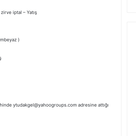
irve iptal – Yatış
embeyaz )
ş
ihinde ytudakgel@yahoogroups.com adresine attığı