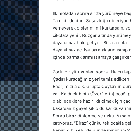
İlk moladan sonra sırtta yürümeye başl
Tam bir doping. Susuzluğu gideriyor. 
yemeyerek dişlerimi mi kurtarsam, yo
çikolata yenir. Rüzgar altında yürüme
dayanamaz hale geliyor. Bir ara onl
dayanılmaz acı ise parmakların ısınıp 
içinde parmaklarımı ısıtmaya çalışırke
Zorlu bir yürüyüşten sonra- Ha bu te
Çadırı kuracağımız yeri temizledikten s
Enerjimizi aldık. Grupta Ceylan´ın du
var. Kaldı ekibinin (Özer´lerin) ocağı
olabileceklere hazırlıklı olmak için ça
bakarsanız gayet şık oldu kar duvarımı
Sonra biraz dinlenme ve uyku. Akşam 
ısıtıyoruz. “Biraz” çünkü tek ocakla g
Benim gibi şehirde günde minimum 2 lt