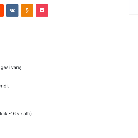
Reddit
VKontakte
Odnoklassniki
Pocket
lgesi varış
ndi.
ık -16 ve altı)