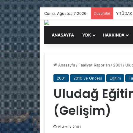
Cuma, Ağustos 7 2026
Duyurular
YTÜDAK 
ANASAYFA
YDK
HAKKINDA
Anasayfa
/
Faaliyet Raporları
/
2001
/
Ulud
2001
2010 ve Öncesi
Eğitim
Fa
Uludağ Eğiti
(Gelişim)
15 Aralık 2001