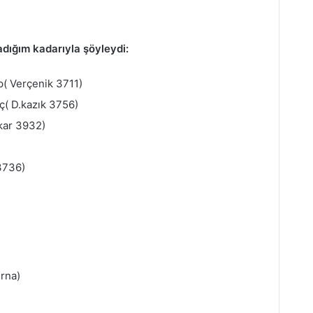
ladığım kadarıyla şöyleydi:
p( Verçenik 3711)
nç( D.kazık 3756)
kar 3932)
)
 3736)
urna)