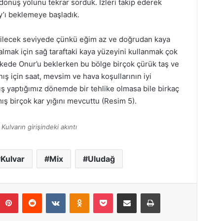
 dönüş yolunu tekrar sorduk. İzleri takip ederek
y’ı beklemeye başladık.
bilecek seviyede çünkü eğim az ve doğrudan kaya
mak için sağ taraftaki kaya yüzeyini kullanmak çok
sikkede Onur’u beklerken bu bölge birçok çürük taş ve
ış için saat, mevsim ve hava koşullarının iyi
ış yaptığımız dönemde bir tehlike olmasa bile birkaç
ış birçok kar yığını mevcuttu (Resim 5).
Kulvarın girişindeki akıntı
Kulvar
Mix
Uludağ
Pinterest
Reddit
VKontakte
Odnoklassniki
Pocket
E-posta ile paylaş
Yazdır