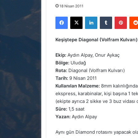
18 Nisan 2011
Facebook
X
LinkedIn
Tumblr
Pinterest
Keşiştepe Diagonal (Volfram Kulvarı
Ekip:
Aydın Alpay, Onur Aykaç
Bölge:
Uludağ
Rota:
Diagonal (Volfram Kulvarı)
Tarih:
9 Nisan 2011
Kullanılan Malzeme:
8mm kalınlığında 
ekspress, karabinalar, kişi başına 1 t
(ekipte ayrıca 2 sikke ve 3 buz vidas
Süre:
1,5 saat
Yazan:
Aydın Alpay
Aynı gün Diamond rotasını yapacak olan