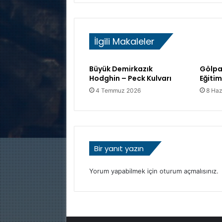
m
o
n
d
İlgili Makaleler
R
o
t
Büyük Demirkazık
Gölpa
a
Hodghin – Peck Kulvarı
Eğitim
s
4 Temmuz 2026
8 Haz
ı
F
a
a
l
i
Bir yanıt yazın
y
e
Yorum yapabilmek için
oturum açmalısınız
.
t
R
a
p
o