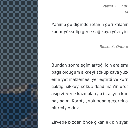
Resim 3: Onur 
y
Yanıma geldiğinde rotanın geri kalan
kadar yükselip gene sağ kaya yüzeyin
Resim 4: Onur s
Bundan sonra eğim arttığı için ara emn
bağlı olduğum sikkeyi söküp kaya yü
emniyet malzemesi yerleştirdi ve kor
çaktığı sikkeyi söküp dead man’ın ord
aşıp zirvede kazmalarıyla istasyon k
başladım. Kornişi, solundan geçerek a
bitirmiş olduk.
Zirvede bizden önce çıkan ekibin ayak