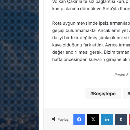
Volkan Çakır’la telsiz bağlantısı kurup
kamp alanına döndük ve Sefa’yla Kora
Rota uygun mevsimde ipsiz tırmanıla
geçişi bulunmamakta. Ancak emniyet al
da iyi bir fikir değilmiş çünkü ikinci 
kaya olduğunu fark ettim. Ayrıca tırman
değerlendirilmesi gerek. Bizim tırman
hafta öncesinden kulvarın girişine akm
Resim 5: 
Keşiştepe
Facebook
X
LinkedIn
Tumblr
Paylaş