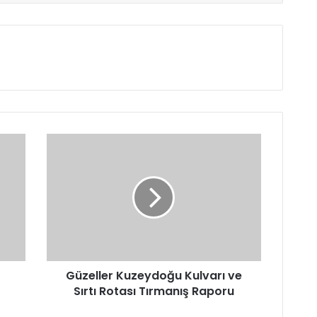
G
ü
z
e
l
l
e
r
K
Güzeller Kuzeydoğu Kulvarı ve
u
Sırtı Rotası Tırmanış Raporu
z
e