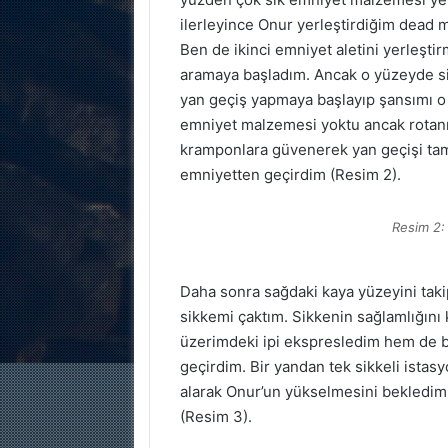
ilerleyince Onur yerleştirdiğim dead 
Ben de ikinci emniyet aletini yerleşt
aramaya başladım. Ancak o yüzeyde si
yan geçiş yapmaya başlayıp şansımı 
emniyet malzemesi yoktu ancak rotanı
kramponlara güvenerek yan geçişi ta
emniyetten geçirdim (Resim 2).
Resim 2:
Daha sonra sağdaki kaya yüzeyini takip
sikkemi çaktım. Sikkenin sağlamlığını
üzerimdeki ipi ekspresledim hem de 
geçirdim. Bir yandan tek sikkeli ista
alarak Onur’un yükselmesini bekledim.
(Resim 3).