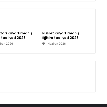
y
d
o
ğ
u
K
u
zarı Kaya Tırmanış
Nusret Kaya Tırmanışı
l
 Faaliyeti 2026
Eğitim Faaliyeti 2026
v
iran 2026
1 Haziran 2026
a
r
ı
v
e
S
ı
r
t
ı
R
o
t