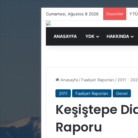
Cumartesi, Ağustos 8 2026
Duyurular
YTÜ
ANASAYFA
YDK
HAKKINDA
Anasayfa
/
Faaliyet Raporları
/
2011 - 20
2011
Faaliyet Raporları
Genel
Keşiştepe Di
Raporu