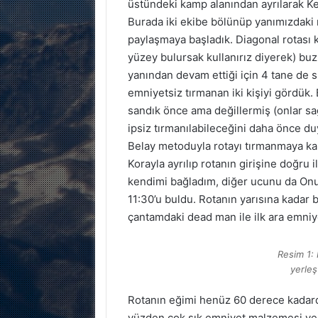
üstündeki kamp alanından ayrılarak Keş
Burada iki ekibe bölünüp yanımızdak
paylaşmaya başladık. Diagonal rotası 
yüzey bulursak kullanırız diyerek) buz
yanından devam ettiği için 4 tane de s
emniyetsiz tırmanan iki kişiyi gördük.
sandık önce ama değillermiş (onlar sa
ipsiz tırmanılabileceğini daha önce d
Belay metoduyla rotayı tırmanmaya ka
Korayla ayrılıp rotanın girişine doğru i
kendimi bağladım, diğer ucunu da Onur’
11:30’u buldu. Rotanın yarısına kadar b
çantamdaki dead man ile ilk ara emniy
Resim 1: 
yerleş
Rotanın eğimi henüz 60 derece kadardı
yüzden çok sık emniyet malzemesi yer