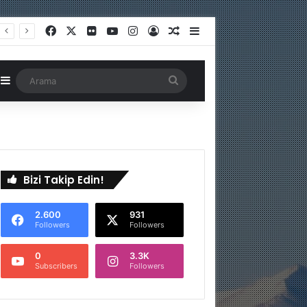
Facebook
X
Flickr
YouTube
Instagram
Kayıt Ol
Rastgele Makale
Kenar Bölmesi
astgele Makale
Kenar Bölmesi
Arama
Bizi Takip Edin!
2.600
931
Followers
Followers
0
3.3K
Subscribers
Followers