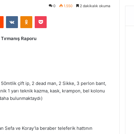
0
1.550
2 dakikalık okuma
Reddit
VKontakte
Odnoklassniki
Pocket
) Tırmanış Raporu
50mtlik çift ip, 2 dead man, 2 Sikke, 3 perlon bant,
eknik 1 yarı teknik kazma, kask, krampon, bel kolonu
ı daha bulunmaktaydı)
 Sefa ve Koray’la beraber teleferik hattının