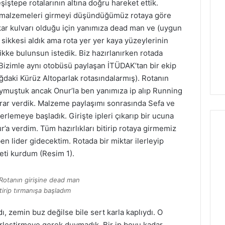
iştepe rotalarının altına doğru hareket ettik.
i malzemeleri girmeyi düşündüğümüz rotaya göre
kar kulvarı olduğu için yanımıza dead man ve (uygun
 sikkesi aldık ama rota yer yer kaya yüzeylerinin
ikke bulunsun istedik. Biz hazırlanırken rotada
 Bizimle aynı otobüsü paylaşan İTÜDAK’tan bir ekip
ğdaki Kürüz Altoparlak rotasındalarmış). Rotanın
uymuştuk ancak Onur’la ben yanımıza ip alıp Running
rar verdik. Malzeme paylaşımı sonrasında Sefa ve
lerlemeye başladık. Girişte ipleri çıkarıp bir ucuna
a verdim. Tüm hazırlıkları bitirip rotaya girmemiz
en lider gidecektim. Rotada bir miktar ilerleyip
eti kurdum (Resim 1).
Rotanın girişine dead man
tirip tırmanışa başladım
, zemin buz değilse bile sert karla kaplıydı. O
leştirmeye gerek duymadık. Bir ip boyu kadar