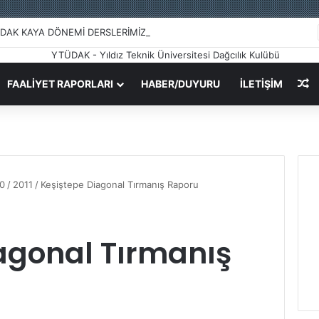
DAK KAYA DÖNEMİ DERSLERİMİZ BAŞLADI
R
FAALIYET RAPORLARI
HABER/DUYURU
İLETİŞİM
20
/
2011
/
Keşiştepe Diagonal Tırmanış Raporu
agonal Tırmanış