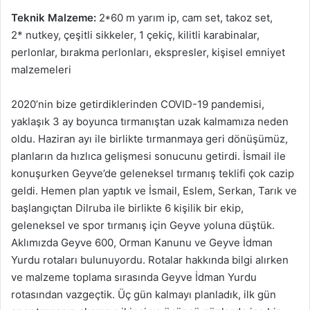
Teknik
Malzeme:
2*60 m yarım ip, cam set, takoz set,
2* nutkey, çeşitli sikkeler, 1 çekiç, kilitli karabinalar,
perlonlar, bırakma perlonları, ekspresler, kişisel emniyet
malzemeleri
2020’nin bize getirdiklerinden COVID-19 pandemisi,
yaklaşık 3 ay boyunca tırmanıştan uzak kalmamıza neden
oldu. Haziran ayı ile birlikte tırmanmaya geri dönüşümüz,
planların da hızlıca gelişmesi sonucunu getirdi. İsmail ile
konuşurken Geyve’de geleneksel tırmanış teklifi çok cazip
geldi. Hemen plan yaptık ve İsmail, Eslem, Serkan, Tarık ve
başlangıçtan Dilruba ile birlikte 6 kişilik bir ekip,
geleneksel ve spor tırmanış için Geyve yoluna düştük.
Aklımızda Geyve 600, Orman Kanunu ve Geyve İdman
Yurdu rotaları bulunuyordu. Rotalar hakkında bilgi alırken
ve malzeme toplama sırasında Geyve İdman Yurdu
rotasından vazgeçtik. Üç gün kalmayı planladık, ilk gün