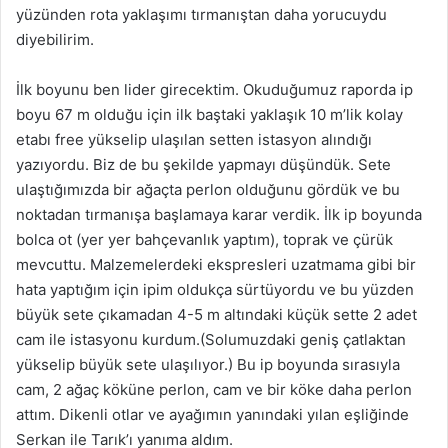
yüzünden rota yaklaşımı tırmanıştan daha yorucuydu
diyebilirim.
İlk boyunu ben lider girecektim. Okuduğumuz raporda ip
boyu 67 m olduğu için ilk baştaki yaklaşık 10 m’lik kolay
etabı free yükselip ulaşılan setten istasyon alındığı
yazıyordu. Biz de bu şekilde yapmayı düşündük. Sete
ulaştığımızda bir ağaçta perlon olduğunu gördük ve bu
noktadan tırmanışa başlamaya karar verdik. İlk ip boyunda
bolca ot (yer yer bahçevanlık yaptım), toprak ve çürük
mevcuttu. Malzemelerdeki ekspresleri uzatmama gibi bir
hata yaptığım için ipim oldukça sürtüyordu ve bu yüzden
büyük sete çıkamadan 4-5 m altındaki küçük sette 2 adet
cam ile istasyonu kurdum.(Solumuzdaki geniş çatlaktan
yükselip büyük sete ulaşılıyor.) Bu ip boyunda sırasıyla
cam, 2 ağaç köküne perlon, cam ve bir köke daha perlon
attım. Dikenli otlar ve ayağımın yanındaki yılan eşliğinde
Serkan ile Tarık’ı yanıma aldım.