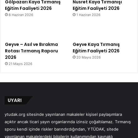
Gölpazarı Kaya Tırmanış
Nusret Kaya Tırmanışı
Eğitim Faaliyeti 2026
Eğitim Faaliyeti 2026
8 Haziran 2026
1 Haziran 2026
Geyve – Asıl ve Bırakma
Geyve Kaya Tırmanış
Rotası Tırmanış Raporu
Eğitim Faaliyeti 2026
2026
20 Mayıs 2026
21 Mayıs 2026
UYARI
ytudak.org sitesinde yayınlanan makaleler kişisel paylaşımlara
açıktır ancak ticari yayın organlarında izinsiz çoğaltılamaz. Tırmanış
sporu kendi içinde riskler barındırdığından, YTÜDAK, sitede
yayınlanan makalelerdeki bilgilerin kullanımından kaynaklı