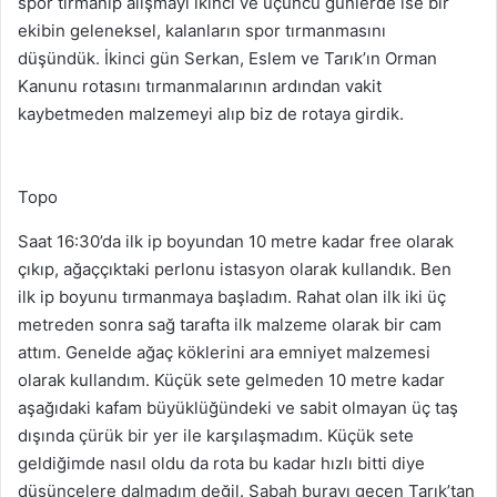
spor tırmanıp alışmayı ikinci ve üçüncü günlerde ise bir
ekibin geleneksel, kalanların spor tırmanmasını
düşündük. İkinci gün Serkan, Eslem ve Tarık’ın Orman
Kanunu rotasını tırmanmalarının ardından vakit
kaybetmeden malzemeyi alıp biz de rotaya girdik.
Topo
Saat 16:30’da ilk ip boyundan 10 metre kadar free olarak
çıkıp, ağaççıktaki perlonu istasyon olarak kullandık. Ben
ilk ip boyunu tırmanmaya başladım. Rahat olan ilk iki üç
metreden sonra sağ tarafta ilk malzeme olarak bir cam
attım. Genelde ağaç köklerini ara emniyet malzemesi
olarak kullandım. Küçük sete gelmeden 10 metre kadar
aşağıdaki kafam büyüklüğündeki ve sabit olmayan üç taş
dışında çürük bir yer ile karşılaşmadım. Küçük sete
geldiğimde nasıl oldu da rota bu kadar hızlı bitti diye
düşüncelere dalmadım değil. Sabah burayı geçen Tarık’tan