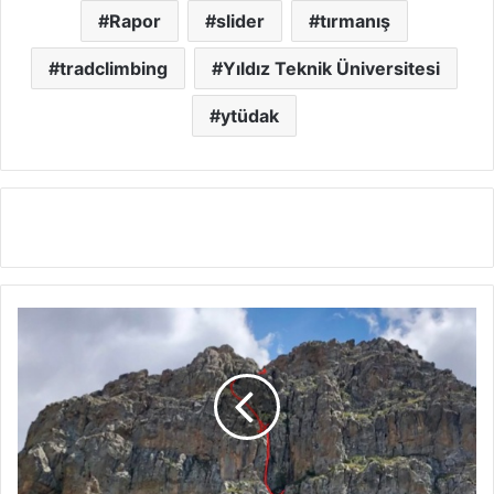
Rapor
slider
tırmanış
tradclimbing
Yıldız Teknik Üniversitesi
ytüdak
Kaletepe
Kuzeybatı
Sırtı
ve
Kuzey
Yüzü
Tırmanış
Raporları