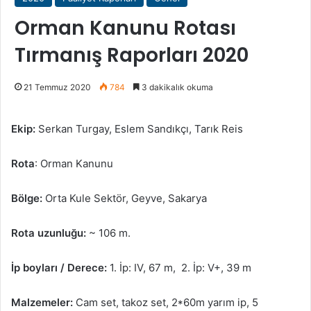
Orman Kanunu Rotası
Tırmanış Raporları 2020
21 Temmuz 2020
784
3 dakikalık okuma
Ekip:
Serkan Turgay, Eslem Sandıkçı, Tarık Reis
Rota
: Orman Kanunu
Bölge:
Orta Kule Sektör, Geyve, Sakarya
Rota uzunluğu:
~ 106 m.
İp boyları / Derece:
1. İp: IV, 67 m, 2. İp: V+, 39 m
Malzemeler:
Cam set, takoz set, 2*60m yarım ip, 5