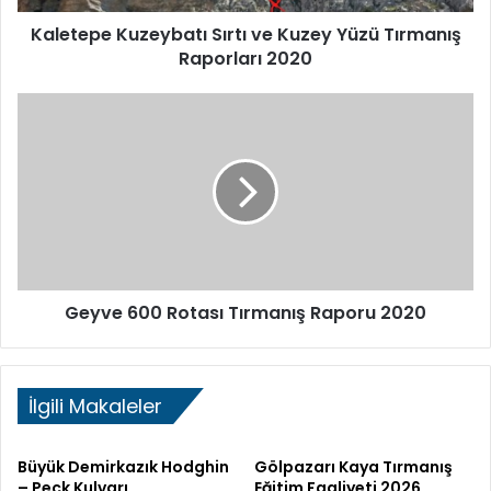
2020
Kaletepe Kuzeybatı Sırtı ve Kuzey Yüzü Tırmanış
Raporları 2020
Geyve
600
Rotası
Tırmanış
Raporu
2020
Geyve 600 Rotası Tırmanış Raporu 2020
İlgili Makaleler
Büyük Demirkazık Hodghin
Gölpazarı Kaya Tırmanış
– Peck Kulvarı
Eğitim Faaliyeti 2026