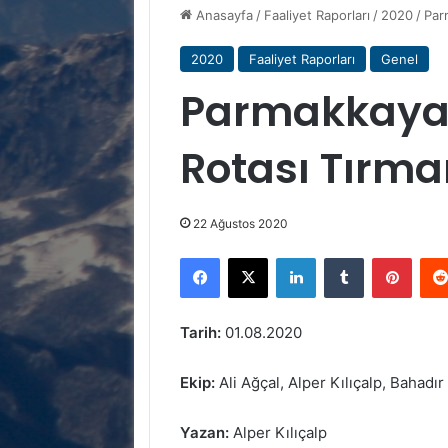
Anasayfa
/
Faaliyet Raporları
/
2020
/
Par
2020
Faaliyet Raporları
Genel
Parmakkaya 
Rotası Tırma
22 Ağustos 2020
Facebook
X
LinkedIn
Tumblr
Pinte
Tarih:
01.08.2020
Ekip:
Ali Ağçal, Alper Kılıçalp, Bahadı
Yazan:
Alper Kılıçalp