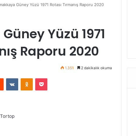
makkaya Güney Yüzü 1971 Rotası Tırmanış Raporu 2020
Güney Yüzü 1971
nış Raporu 2020
1.351
2 dakikalık okuma
rest
Reddit
VKontakte
Odnoklassniki
Pocket
r Tortop