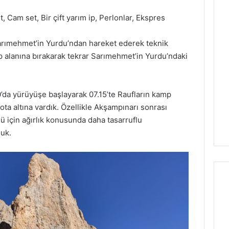
, Cam set, Bir çift yarım ip, Perlonlar, Ekspres
arımehmet’in Yurdu’ndan hareket ederek teknik
alanına bırakarak tekrar Sarımehmet’in Yurdu’ndaki
’da yürüyüşe başlayarak 07.15’te Raufların kamp
rota altına vardık. Özellikle Akşampınarı sonrası
ğü için ağırlık konusunda daha tasarruflu
duk.