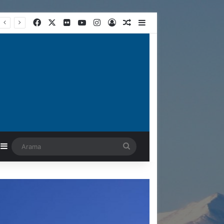
Facebook
X
Flickr
YouTube
Instagram
Kayıt Ol
Rastgele Makale
Kenar Bölmesi
astgele Makale
Kenar Bölmesi
Arama