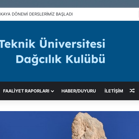
KAYA DÖNEMİ DERSLERİMİZ BAŞLADI
R
FAALIYET RAPORLARI
HABER/DUYURU
İLETİŞİM