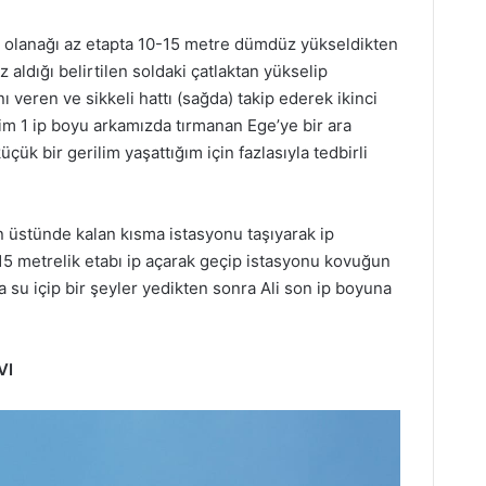
 olanağı az etapta 10-15 metre dümdüz yükseldikten
ldığı belirtilen soldaki çatlaktan yükselip
veren ve sikkeli hattı (sağda) takip ederek ikinci
zim 1 ip boyu arkamızda tırmanan Ege’ye bir ara
ük bir gerilim yaşattığım için fazlasıyla tedbirli
stünde kalan kısma istasyonu taşıyarak ip
15 metrelik etabı ip açarak geçip istasyonu kovuğun
 su içip bir şeyler yedikten sonra Ali son ip boyuna
VI