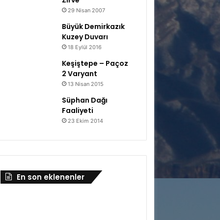
Zirve
29 Nisan 2007
Büyük Demirkazık
Kuzey Duvarı
18 Eylül 2016
Keşiştepe – Paçoz
2 Varyant
13 Nisan 2015
Süphan Dağı
Faaliyeti
23 Ekim 2014
En son eklenenler