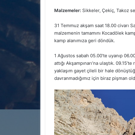
Malzemeler:
Sikkeler, Çekiç, Takoz set
31 Temmuz akşam saat 18.00 civarı S
malzemenin tamamını Kocadölek kamp 
kamp alanımıza geri döndük.
1 Ağustos sabah 05.00’te uyanıp 06.00
attığı Akşampınarı’na ulaştık. 09.15’te 
yaklaşım gayet çileli bir hale dönüştü
davranmadığımız için biraz pişman ol