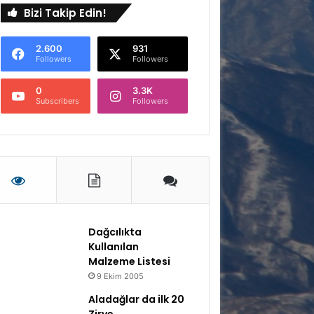
Bizi Takip Edin!
2.600
931
Followers
Followers
0
3.3K
Subscribers
Followers
Dağcılıkta
Kullanılan
Malzeme Listesi
9 Ekim 2005
Aladağlar da ilk 20