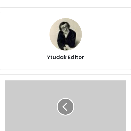
Ytudak Editor
KALETEPE
KUZEYBATI
SIRTI
TIRMANIŞ
RAPORU