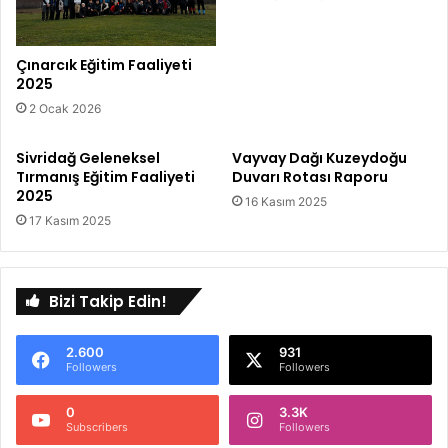
Çınarcık Eğitim Faaliyeti
2025
2 Ocak 2026
Sivridağ Geleneksel
Vayvay Dağı Kuzeydoğu
Tırmanış Eğitim Faaliyeti
Duvarı Rotası Raporu
2025
16 Kasım 2025
17 Kasım 2025
Bizi Takip Edin!
2.600
931
Followers
Followers
0
3.3K
Subscribers
Followers