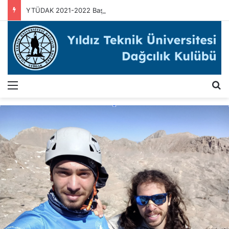
YTÜDAK 2021-2022 Başlangıç Grubu Eğitim Programı
Menü
A