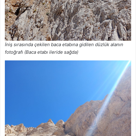
İniş sırasında çekilen baca etabına gidilen düzlük alanın
fotoğrafı (Baca etabı ileride sağda)