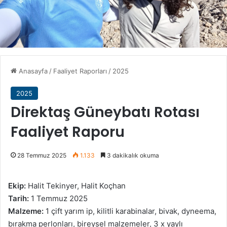
Anasayfa
/
Faaliyet Raporları
/
2025
2025
Direktaş Güneybatı Rotası
Faaliyet Raporu
28 Temmuz 2025
1.133
3 dakikalık okuma
Ekip:
Halit Tekinyer, Halit Koçhan
Tarih:
1 Temmuz 2025
Malzeme:
1 çift yarım ip, kilitli karabinalar, bivak, dyneema,
bırakma perlonları, bireysel malzemeler, 3 x yaylı