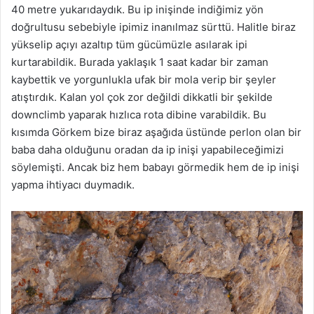
40 metre yukarıdaydık. Bu ip inişinde indiğimiz yön
doğrultusu sebebiyle ipimiz inanılmaz sürttü. Halitle biraz
yükselip açıyı azaltıp tüm gücümüzle asılarak ipi
kurtarabildik. Burada yaklaşık 1 saat kadar bir zaman
kaybettik ve yorgunlukla ufak bir mola verip bir şeyler
atıştırdık. Kalan yol çok zor değildi dikkatli bir şekilde
downclimb yaparak hızlıca rota dibine varabildik. Bu
kısımda Görkem bize biraz aşağıda üstünde perlon olan bir
baba daha olduğunu oradan da ip inişi yapabileceğimizi
söylemişti. Ancak biz hem babayı görmedik hem de ip inişi
yapma ihtiyacı duymadık.