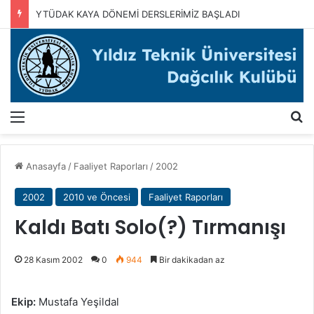
YTÜDAK KAYA DÖNEMİ DERSLERİMİZ BAŞLADI
Menü
A
Anasayfa
/
Faaliyet Raporları
/
2002
2002
2010 ve Öncesi
Faaliyet Raporları
Kaldı Batı Solo(?) Tırmanışı
28 Kasım 2002
0
944
Bir dakikadan az
Ekip:
Mustafa Yeşildal