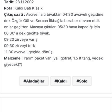
Tarih:
28.11.2002
Rota:
Kaldı Batı Klasik
Çıkış saati :
Avcıveli altı bivaktan 04:30 avcıveli geçidine
dek Özgür Gül ve Sercan İlkbağ’la beraber devam ettik
onlar geçitten Alacaya çıktılar. 05:30 hava kapadığı için
06:30′ a dek geçitte bivak.
09:20 zirveye varış
09:30 zirveyi terk
11:30 avcıveli geçide dönüş
Malzeme :
Yarım paket vanilyalı gofret, 1.5 lt tang, yedek
giyecek(?)
Aladağlar
Kaldı
Solo