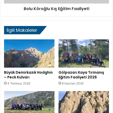
ı
ğ
Bolu Köroğlu Kış Eğitim Faaliyeti
T
l
ı
u
r
K
m
ı
İlgili Makaleler
a
ş
n
E
ı
ğ
ş
i
ı
t
i
m
F
a
Büyük Demirkazık Hodghin
Gölpazarı Kaya Tırmanış
– Peck Kulvarı
Eğitim Faaliyeti 2026
a
l
4 Temmuz 2026
8 Haziran 2026
i
y
e
t
i