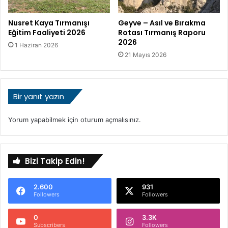
Nusret Kaya Tırmanışı
Geyve – Asıl ve Bırakma
Eğitim Faaliyeti 2026
Rotası Tırmanış Raporu
2026
1 Haziran 2026
21 Mayıs 2026
Bir yanıt yazın
Yorum yapabilmek için
oturum açmalısınız
.
Bizi Takip Edin!
2.600
931
Followers
Followers
0
3.3K
Subscribers
Followers