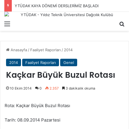
YTÜDAK KAYA DÖNEMİ DERSLERİMİZ BAŞLADI
Menü
A
Anasayfa
/
Faaliyet Raporları
/
2014
2014
Faaliyet Raporları
Genel
Kaçkar Büyük Buzul Rotası
10 Ekim 2014
0
2.357
3 dakikalık okuma
Rota: Kaçkar Büyük Buzul Rotası
Tarih: 08.09.2014 Pazartesi