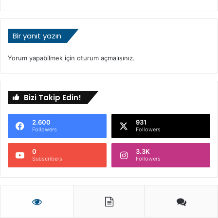
Bir yanıt yazın
Yorum yapabilmek için
oturum açmalısınız
.
Bizi Takip Edin!
2.600
931
Followers
Followers
0
3.3K
Subscribers
Followers