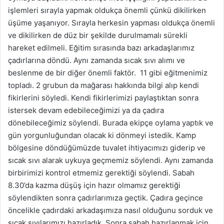
işlemleri sırayla yapmak oldukça önemli çünkü dikilirken
üşüme yaşanıyor. Sırayla herkesin yapması oldukça önemli
ve dikilirken de düz bir şekilde durulmamalı sürekli
hareket edilmeli. Eğitim sırasında bazı arkadaşlarımız
çadırlarına döndü. Aynı zamanda sıcak sıvı alımı ve
beslenme de bir diğer önemli faktör. 11 gibi eğitmenimiz
topladı. 2 grubun da mağarası hakkında bilgi alıp kendi
fikirlerini söyledi. Kendi fikirlerimizi paylaştıktan sonra
istersek devam edebileceğimizi ya da çadıra
dönebileceğimiz söylendi. Burada ekipçe oylama yaptık ve
gün yorgunluğundan olacak ki dönmeyi istedik. Kamp
bölgesine döndüğümüzde tuvalet ihtiyacımızı giderip ve
sıcak sıvı alarak uykuya geçmemiz söylendi. Aynı zamanda
birbirimizi kontrol etmemiz gerektiği söylendi. Sabah
8.30’da kazma düşüş için hazır olmamız gerektiği
söylendikten sonra çadırlarımıza geçtik. Çadıra geçince
öncelikle çadırdaki arkadaşımıza nasıl olduğunu sorduk ve
sıcak sıvılarımızı hazırladık. Sonra sabah hazırlanmak için