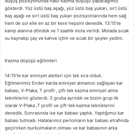
düşüş pozisyonunda nasıl kazma düşüşü yapacağımız
gösterdi. Yüz üstü baş aşağı, yüz üstü baş yukarı, sırt üstü
baş aşağı ve sırt üstü baş yukarı pozisyonlarında hem sağ
hem de sol elle en az bir kere hepsini denedik. 13:15’te
kamp alanına döndük ve 1 saatlik mola verildi. Molada sıcak
su kaynatıp çay ve kahve içtim ve sıcak bir şeyler yedim.
Kazma düşüşü eğitimleri
14:15‘te kar emniyet aletleri için tek sıra olduk.
Eğitmenimiz Ender karda emniyet almamızı sağlayan kar
babası, V-Plaka, T profil , çift-tek kazma emniyet alma
tekniklerini gösterdi. 3 gruba ayrıldık ve bizim grup ilk
olarak V-Plaka ,T profil ve çift-tek kazma tekniklerini
denedik. Sonrasında ise kar babası yaptık. Yaptığımız kar
babası tutmadı. Hatalarımız perlonların kar babası etrafında
geçirirken burkulmaların olması ve kar babasının arka