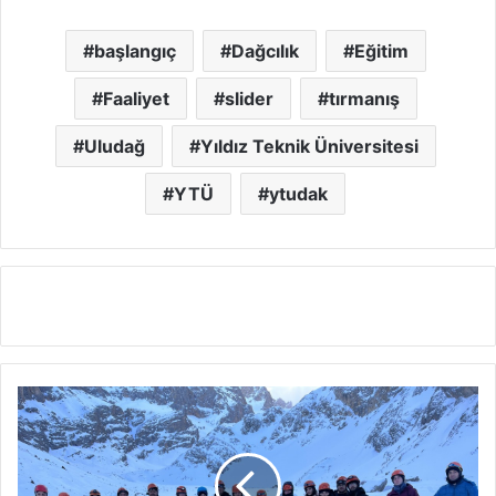
başlangıç
Dağcılık
Eğitim
Faaliyet
slider
tırmanış
Uludağ
Yıldız Teknik Üniversitesi
YTÜ
ytudak
Aladağlar
1.
Kış
Temel
Eğitim