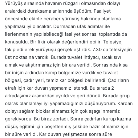
Yürüyüş sırasında havanın rüzgarlı olmasından dolayı
aralardaki duraksama anlarında üşüdüm. Faaliyet
öncesinde ekiple beraber yürüyüş hakkında planlama
yapılması iyi olacaktır. Durmadan ufak adımlar ile
ilerlenmenin yapılabileceği faaliyet sonrası toplantıda da
konuşuldu. Bir fikir olarak değerlendirilebilir. Telesiyej
takip edilerek yürüyüşü gerçekleştirdik. 7.30 da telesiyejin
üst noktasına vardık. Burada tuvalet ihtiyacı, sıcak sıvı
almak ve atıştırmamız için bir ara verildi. Sonrasında kısa
bir inişin ardından kamp bölgemize vardık ve tuvalet
bölgesi, çadır yeri, temiz kar bölgesi belirlendi. Çadırların
etrafı için kar duvarı yapmamız istendi. Bu sırada 2
arkadaşımız aramızdan ayrıldı ve geri döndü. Burada grup
olarak planlamayı iyi yapamadığımızı düşünüyorum. Kardan
dolayı sağlam bloklar almamız için çok aşağı inmemiz
gerekiyordu. Bu biraz zorladı. Sonra çadırları kurup kazma
düşüş eğitimi için poşetlenmiş şekilde hazır olmamız için
bir süre verildi. Kar duvarı yetişmezse sonra süre