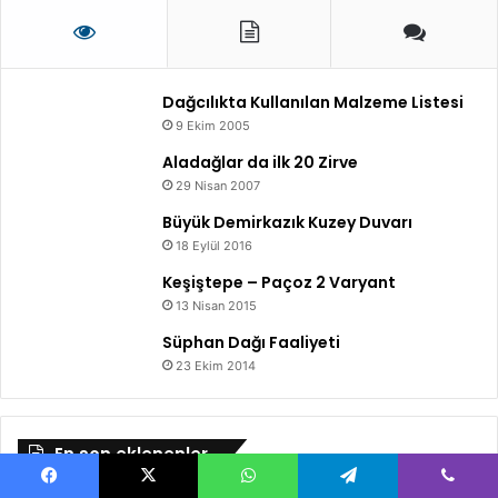
Dağcılıkta Kullanılan Malzeme Listesi
9 Ekim 2005
Aladağlar da ilk 20 Zirve
29 Nisan 2007
Büyük Demirkazık Kuzey Duvarı
18 Eylül 2016
Keşiştepe – Paçoz 2 Varyant
13 Nisan 2015
Süphan Dağı Faaliyeti
23 Ekim 2014
En son eklenenler
Facebook
X
WhatsApp
Telegram
Viber