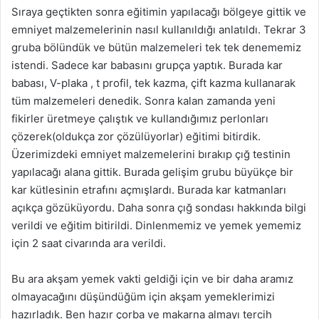
Sıraya geçtikten sonra eğitimin yapılacağı bölgeye gittik ve
emniyet malzemelerinin nasıl kullanıldığı anlatıldı. Tekrar 3
gruba bölündük ve bütün malzemeleri tek tek denememiz
istendi. Sadece kar babasını grupça yaptık. Burada kar
babası, V-plaka , t profil, tek kazma, çift kazma kullanarak
tüm malzemeleri denedik. Sonra kalan zamanda yeni
fikirler üretmeye çalıştık ve kullandığımız perlonları
çözerek(oldukça zor çözülüyorlar) eğitimi bitirdik.
Üzerimizdeki emniyet malzemelerini bırakıp çığ testinin
yapılacağı alana gittik. Burada gelişim grubu büyükçe bir
kar kütlesinin etrafını açmışlardı. Burada kar katmanları
açıkça gözüküyordu. Daha sonra çığ sondası hakkında bilgi
verildi ve eğitim bitirildi. Dinlenmemiz ve yemek yememiz
için 2 saat civarında ara verildi.
Bu ara akşam yemek vakti geldiği için ve bir daha aramız
olmayacağını düşündüğüm için akşam yemeklerimizi
hazırladık. Ben hazır çorba ve makarna almayı tercih