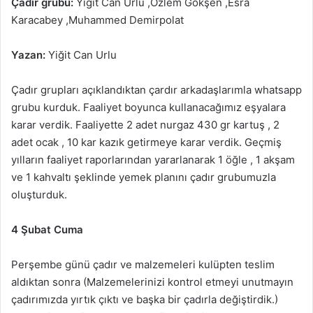
Çadır grubu:
Yiğit Can Urlu ,Özlem Gökşen ,Esra
Karacabey ,Muhammed Demirpolat
Yazan:
Yiğit Can Urlu
Çadır grupları açıklandıktan çardır arkadaşlarımla whatsapp
grubu kurduk. Faaliyet boyunca kullanacağımız eşyalara
karar verdik. Faaliyette 2 adet nurgaz 430 gr kartuş , 2
adet ocak , 10 kar kazık getirmeye karar verdik. Geçmiş
yılların faaliyet raporlarından yararlanarak 1 öğle , 1 akşam
ve 1 kahvaltı şeklinde yemek planını çadır grubumuzla
oluşturduk.
4 Şubat Cuma
Perşembe günü çadır ve malzemeleri kulüpten teslim
aldıktan sonra (Malzemelerinizi kontrol etmeyi unutmayın
çadırımızda yırtık çıktı ve başka bir çadırla değiştirdik.)