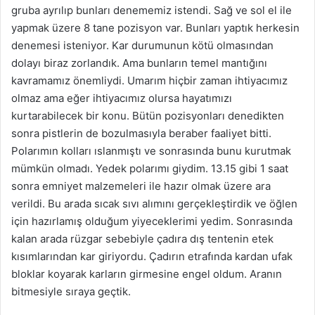
gruba ayrılıp bunları denememiz istendi. Sağ ve sol el ile
yapmak üzere 8 tane pozisyon var. Bunları yaptık herkesin
denemesi isteniyor. Kar durumunun kötü olmasından
dolayı biraz zorlandık. Ama bunların temel mantığını
kavramamız önemliydi. Umarım hiçbir zaman ihtiyacımız
olmaz ama eğer ihtiyacımız olursa hayatımızı
kurtarabilecek bir konu. Bütün pozisyonları denedikten
sonra pistlerin de bozulmasıyla beraber faaliyet bitti.
Polarımın kolları ıslanmıştı ve sonrasında bunu kurutmak
mümkün olmadı. Yedek polarımı giydim. 13.15 gibi 1 saat
sonra emniyet malzemeleri ile hazır olmak üzere ara
verildi. Bu arada sıcak sıvı alımını gerçekleştirdik ve öğlen
için hazırlamış olduğum yiyeceklerimi yedim. Sonrasında
kalan arada rüzgar sebebiyle çadıra dış tentenin etek
kısımlarından kar giriyordu. Çadırın etrafında kardan ufak
bloklar koyarak karların girmesine engel oldum. Aranın
bitmesiyle sıraya geçtik.