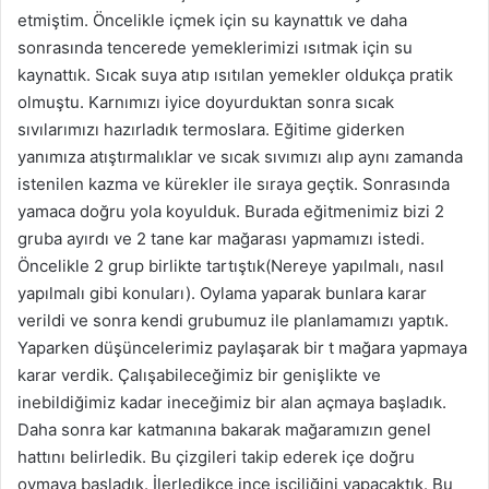
etmiştim. Öncelikle içmek için su kaynattık ve daha
sonrasında tencerede yemeklerimizi ısıtmak için su
kaynattık. Sıcak suya atıp ısıtılan yemekler oldukça pratik
olmuştu. Karnımızı iyice doyurduktan sonra sıcak
sıvılarımızı hazırladık termoslara. Eğitime giderken
yanımıza atıştırmalıklar ve sıcak sıvımızı alıp aynı zamanda
istenilen kazma ve kürekler ile sıraya geçtik. Sonrasında
yamaca doğru yola koyulduk. Burada eğitmenimiz bizi 2
gruba ayırdı ve 2 tane kar mağarası yapmamızı istedi.
Öncelikle 2 grup birlikte tartıştık(Nereye yapılmalı, nasıl
yapılmalı gibi konuları). Oylama yaparak bunlara karar
verildi ve sonra kendi grubumuz ile planlamamızı yaptık.
Yaparken düşüncelerimiz paylaşarak bir t mağara yapmaya
karar verdik. Çalışabileceğimiz bir genişlikte ve
inebildiğimiz kadar ineceğimiz bir alan açmaya başladık.
Daha sonra kar katmanına bakarak mağaramızın genel
hattını belirledik. Bu çizgileri takip ederek içe doğru
oymaya başladık. İlerledikçe ince işçiliğini yapacaktık. Bu