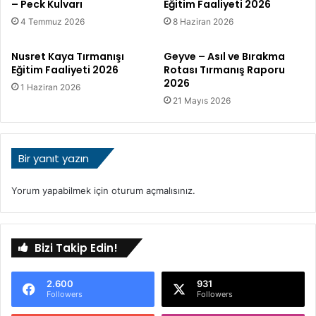
– Peck Kulvarı
Eğitim Faaliyeti 2026
r
4 Temmuz 2026
8 Haziran 2026
m
a
n
Nusret Kaya Tırmanışı
Geyve – Asıl ve Bırakma
n
Eğitim Faaliyeti 2026
Rotası Tırmanış Raporu
2026
R
1 Haziran 2026
o
21 Mayıs 2026
t
a
s
Bir yanıt yazın
ı
-
İ
Yorum yapabilmek için
oturum açmalısınız
.
t
a
l
y
Bizi Takip Edin!
a
2.600
931
Followers
Followers