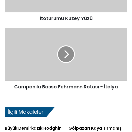
m
u
İtoturumu Kuzey Yüzü
K
u
z
C
e
a
y
m
Y
p
ü
a
z
n
ü
i
l
a
Campanila Basso Fehrmann Rotası - İtalya
B
a
s
s
İlgili Makaleler
o
F
e
Büyük Demirkazık Hodghin
Gölpazarı Kaya Tırmanış
h