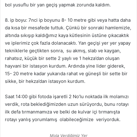
bol yusuflu bir yan geçiş yapmak zorunda kaldım.
8. ip boyu: 7nci ip boyunu 8- 10 metre gibi veya hatta daha
da kısa bir mesafede tuttuk. Çünkü bir sonraki hamlemizle,
altında sıkışıp kaldığımız kaya kütlesinin üstüne çıkacaktık
ve iplerimiz çok fazla dolanacaktı. Yan geçişi yer yer yapay
tekniklerle geçtikten sonra, su akmış, slab ve kaygan,
rahatsız, küçük bir sette 2 yaylı ve 1 hekza’dan oluşan
hayvani bir istasyon kurdum. Ardında yine lider giderek,
15- 20 metre kadar yukarıda rahat ve güneşli bir sette bir
sikke, bir hekza’dan istasyon kurdum.
Saat 14:00 gibi fotoda işaretli 2 No’lu noktada ilk molamızı
verdik, rota beklediğimizden uzun sürüyordu, bunu rotayı
ilk defa tırmanmamıza ve belki de kulvar içi tırmanışta
rotayı yanlış yorumlamış olabileceğimize veriyorduk.
Mola Verdiğimiz Yer