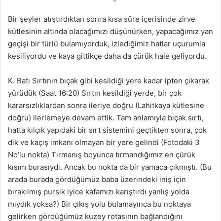
Bir şeyler atıştırdıktan sonra kısa süre içerisinde zirve
kütlesinin altında olacağımızı düşünürken, yapacağımız yan
geçişi bir türlü bulamıyorduk, izlediğimiz hatlar uçurumla
kesiliyordu ve kaya gittikçe daha da çürük hale geliyordu.
K. Batı Sırtının bıçak gibi kesildiği yere kadar ipten çıkarak
yürüdük (Saat 16:20) Sırtın kesildiği yerde, bir çok
kararsızlıklardan sonra ileriye doğru (Lahitkaya kütlesine
doğru) ilerlemeye devam ettik. Tam anlamıyla bıçak sırtı,
hatta kılçık yapıdaki bir sırt sistemini geçtikten sonra, çok
dik ve kaçış imkanı olmayan bir yere gelindi (Fotodaki 3
No’lu nokta) Tırmanış boyunca tırmandığımız en çürük
kısım burasıydı. Ancak bu nokta da bir yamaca çıkmıştı. (Bu
arada burada gördüğümüz baba üzerindeki iniş için
bırakılmış pursik iyice kafamızı karıştırdı yanlış yolda
mıydık yoksa?) Bir çıkış yolu bulamayınca bu noktaya
gelirken gördüğümüz kuzey rotasının bağlandığını