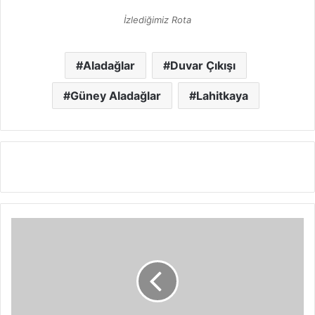
İzlediğimiz Rota
Aladağlar
Duvar Çıkışı
Güney Aladağlar
Lahitkaya
İ
t
o
t
u
r
u