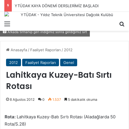
YTÜDAK KAYA DÖNEMİ DERSLERİMİZ BAŞLADI
Menü
A
Arkada tırmanıp geri indiğimiz sonra geldiğimiz sırt
Anasayfa
/
Faaliyet Raporları
/
2012
2012
Faaliyet Raporları
Genel
Lahitkaya Kuzey-Batı Sırtı
Rotası
8 Ağustos 2012
0
1.537
5 dakikalık okuma
Rota:
Lahitkaya Kuzey-Batı Sırtı Rotası (Aladağlarda 50
Rota/S.28)