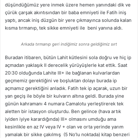
düşündüğümüz yere inmek üzere hemen yanındaki dik ve
çürük çarşak akıntısından bir baba emniyeti ile Fatih iniş
yaptı, ancak iniş düzgün bir yere çıkmayınca solunda kalan
kısma tırmanıp, tek sikke emniyeti ile beni yanına aldı.
Arkada tırmanıp geri indiğimiz sonra geldiğimiz sırt
Buradan itibaren, bütün Lahit kütlesini sola doğru ve hiç ip
açmadan yaklaşık II derecelik yürüyüşlerle kat ettik. Saat
20:30 olduğunda Lahite III+ ile bağlanan kulvarlardan
geçmemiz gerektiğini ve boşluktan dolayı burada ip
açmamız gerektiğini anladık. Fatih tek ip açarak, uzun bir
yan geçiş ile böyle bir kulvarın altına geldi. Burada yine
günün kahramanı 4 numara Camalotu yerleştirerek tek
aletten bir istasyon oluşturdu. Ben gelince (hava artık
iyiden iyiye karardığında) III+ olmasını umduğu ama
kesinlikle en az IV veya IV + olan ve orta yerinde yarım
yamalak bir sikke çakılmış (5 No’lu noktada) kitap benzeri