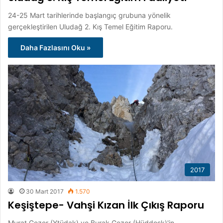
24-25 Mart tarihlerinde başlangıç grubuna yönelik
gerçekleştirilen Uludağ 2. Kış Temel Eğitim Raporu.
Daha Fazlasını Oku »
2017
30 Mart 2017
1.570
Keşiştepe- Vahşi Kızan İlk Çıkış Raporu
Murat Gezer (Ytüdak) ve Burak Gezer (Hüddosk)'in